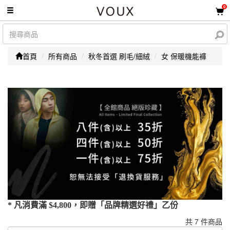
0
首頁
所有商品
秋冬首選 刷毛/細絨
女 保暖機能褲
* 凡消費滿 $4,800，即贈「品牌精選好禮」乙份
共 7 件商品