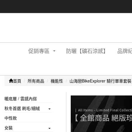
促銷專區
防曬【礦石涼感】
品牌紀
首頁
所有商品
機能性
山海戀BikeExplorer 騎行單車套裝
暖底層 / 雲感內搭
秋冬首選 刷毛/細絨
中性款
女裝