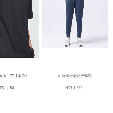
寬版上衣【兩色】
涼感修身速乾窄管褲
T$ 1,180
NT$ 1,680