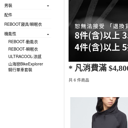
男裝
配件
REBOOT寢具/瞬眠衣
機能性
REBOOT-動能衣
REBOOT-瞬眠衣
ULTRACOOL-涼感
山海戀BikeExplorer
* 凡消費滿 $4
騎行單車套裝
共 6 件商品
顯示篩選條件