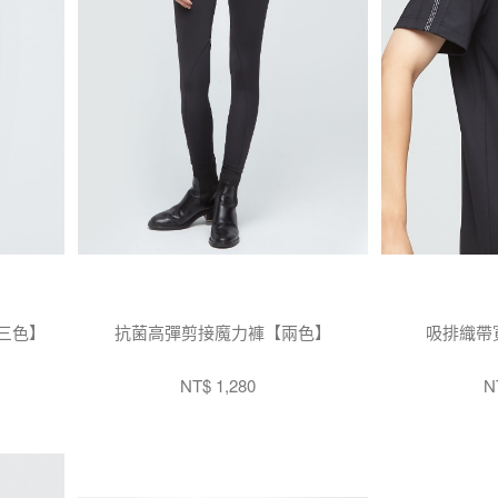
三色】
抗菌高彈剪接魔力褲【兩色】
吸排織帶
NT$ 1,280
N