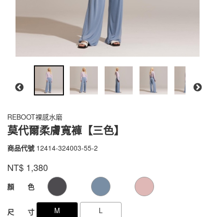
REBOOT裸感水磨
莫代爾柔膚寬褲【三色】
商品代號
12414-324003-55-2
12414-
324003-
品牌
VOUX
NT$
1,380
55-
2
GOODS000000000000000105115
GOODS00000000000000010511
顏 色
M
L
尺 寸