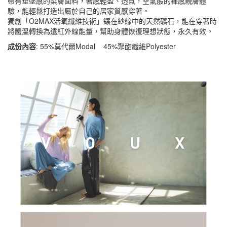
帶有垂墜感的柔膚面料，著感輕盈、透氣，空氣般的裸感親膚體
驗，能輕鬆打造出屬於自己的居家質感穿著。
獨創「O2MAX活氧纖維技術」鑲在紗線中的天然礦石，能在穿著時
將體溫轉換為遠紅外線能量，幫助身體恢復理想狀態，永久有效。
成份內容
: 55%莫代爾Modal 45%聚酯纖維Polyester