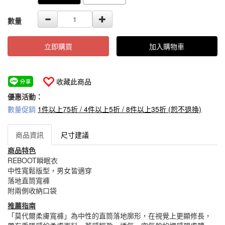
數量
立即購買
加入購物車
收藏此商品
優惠活動：
數量促銷
1件以上75折 / 4件以上5折 / 8件以上35折 (恕不退換)
商品資訊
尺寸建議
商品特色
REBOOT瞬眠衣
中性寬鬆版型，男女皆適穿
落地直筒寬褲
附兩側收納口袋
推薦指南
「莫代爾柔膚寬褲」為中性的直筒落地廓形，在視覺上更顯修長，