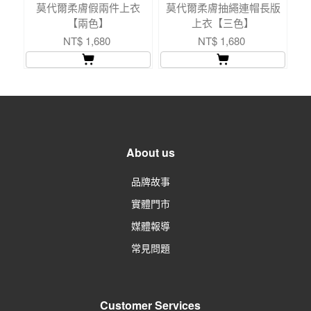
莫代爾柔膚假兩件上衣
莫代爾柔膚抽繩連帽長版
莫
【兩色】
上衣【三色】
NT$ 1,680
NT$ 1,680
About us
品牌故事
實體門市
媒體報導
常見問題
Customer Services