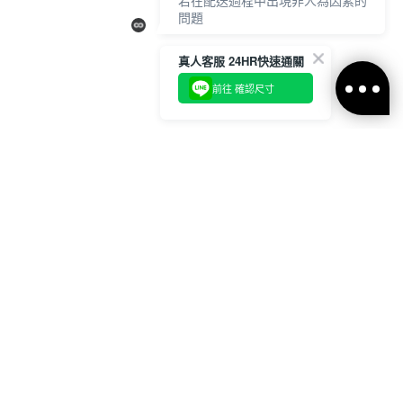
若在配送過程中出現非人為因素的
問題
請於7天鑑賞期內
真人客服 24HR快速通關
透過【 聯絡客服 / 客服中心 】申
請，並提供相關照片作為證明。
前往 確認尺寸
商品需保持全新、未下水、未穿
著、未剪標、包裝完整，經確認
後，客服將協助後續處理。
【聯絡客服/客服中心】
https://www.voux.com.tw/contact-
us.ftl