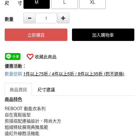
M
L
XL
尺 寸
數量
立即購買
加入購物車
收藏此商品
優惠活動：
數量促銷
1件以上75折 / 4件以上5折 / 8件以上35折 (恕不退換)
商品資訊
尺寸建議
商品特色
REBOOT 動能衣系列
自在寬鬆版型
剪接搭配連袖設計、時尚大方
粗細條紋展現典雅風範
遠紅外線甦活機能