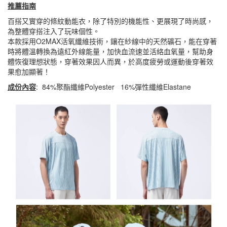
推薦指南
百搭又實穿的條紋動能衣，除了特別的機能性、更展現了時尚感，
為整體穿搭注入了玩味個性。
本款採用O2MAX活氧纖維技術，鑲在紗線中的天然礦石，能在穿著
時將體溫轉換為遠紅外線能量，加快血流速並活絡血氧量，幫助身
體恢復理想狀態，穿著效果因人而異，於高度疲勞或運動後穿著效
果愈加顯著！
成份內容
: 84%聚酯纖維Polyester 16%彈性纖維Elastane