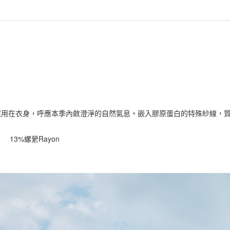
運用在衣身，呼應本季內斂澄淨的自然氣息。嵌入膠原蛋白的特殊紗線，
er 13%螺縈Rayon