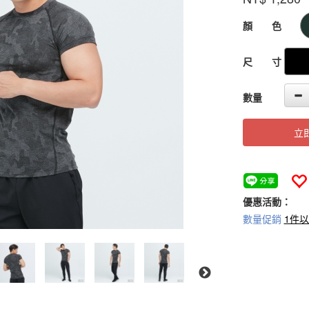
GOODS000000
顏 色
尺 寸
數量
立
優惠活動：
數量促銷
1件以