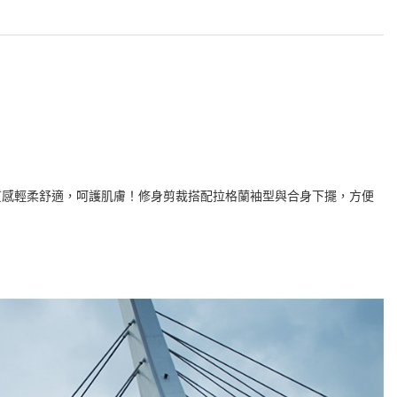
質感輕柔舒適，呵護肌膚！修身剪裁搭配拉格蘭袖型與合身下擺，方便