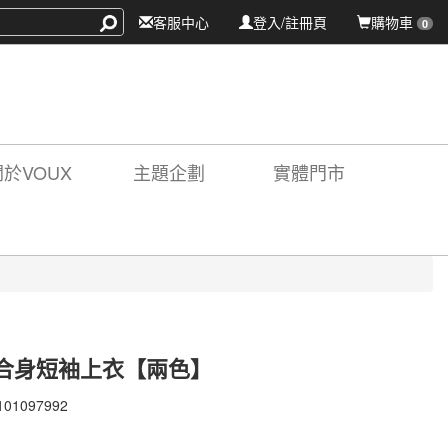
客服中心
登入/註冊頁
購物車
0
關於VOUX
主題企劃
實體門市
合身短袖上衣【兩色】
101097992
101097992
X