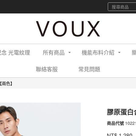
念 光電紋理
所有商品
機能布料介紹
聯絡客服
常見問題
【兩色】
膠原蛋白
商品代號
1022
1022
品牌
VOU
NT$
1,280