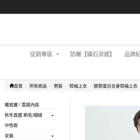
促銷專區
防曬【礦石涼感】
品牌紀
首頁
所有商品
男裝
短袖上衣
膠原蛋白合身短袖上衣
暖底層 / 雲感內搭
秋冬首選 刷毛/細絨
中性款
女裝