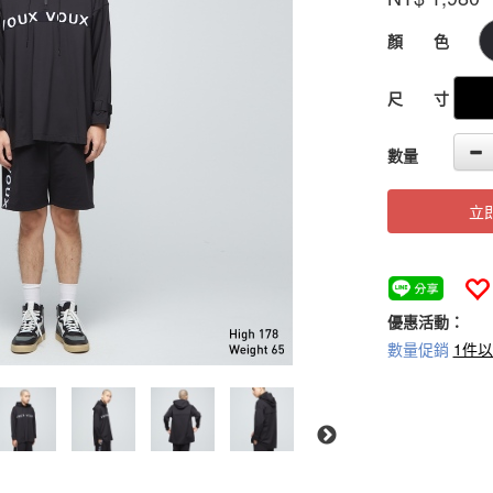
GOODS000000
顏 色
尺 寸
數量
立
優惠活動：
數量促銷
1件以