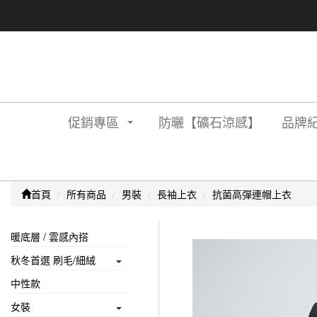
促銷專區
防曬【礦石涼感】
品牌紀
首頁
所有商品
男裝
長袖上衣
抗菌高彈連帽上衣
暖底層 / 雲感內搭
秋冬首選 刷毛/細絨
中性款
女裝