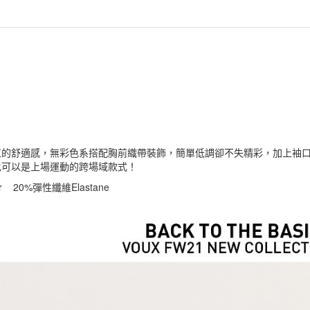
束的舒適感，無彩色系搭配胸前織帶裝飾，簡單低調卻不失精彩，加上袖
也可以是上場運動的跨場域款式！
er 20%彈性纖維Elastane