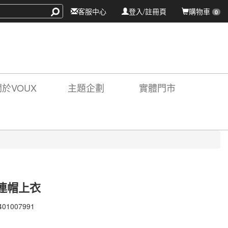
客服中心
登入/註冊頁
購物車
0
關於VOUX
主題企劃
實體門市
連帽上衣
401007991
401007991
X