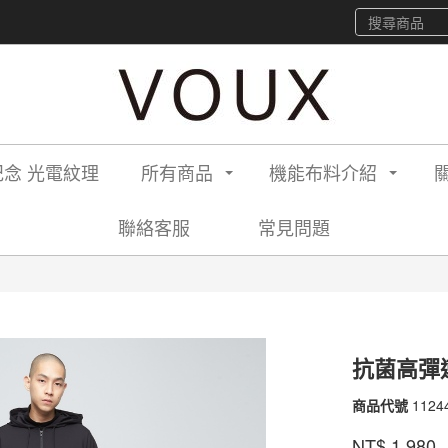
念 光電紋理
所有商品
機能布料介紹
聯絡客服
常見問題
抗菌高彈
商品代號
1124
1124
品牌
VOU
NT$
1,980