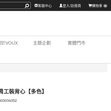
客服中心
登入/註冊頁
購物車
0
關於VOUX
主題企劃
實體門市
肩工裝背心【多色】
403034352
403034352
X