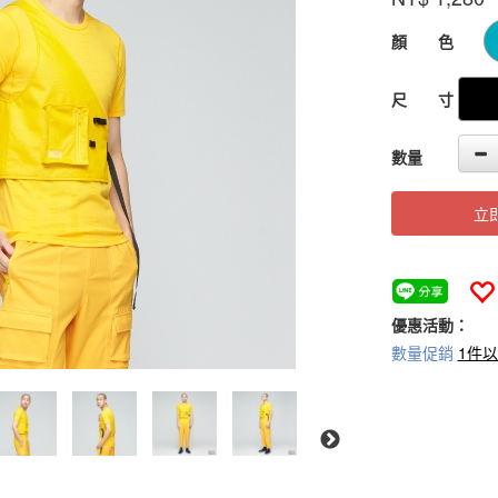
GOODS000000
顏 色
尺 寸
數量
立
優惠活動：
數量促銷
1件以