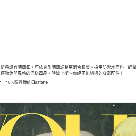
，背帶設有調節釦，可依身型調節調整至適合長度。採用防潑水面料，輕量
常運動休閒風格的混搭單品，時髦上街～你絕不能錯過的穿戴配件！
er 18%彈性纖維Elastane