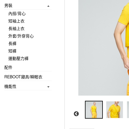
男裝
內搭/背心
短袖上衣
長袖上衣
外套/外穿背心
長褲
短褲
運動壓力褲
配件
REBOOT寢具/瞬眠衣
機能性