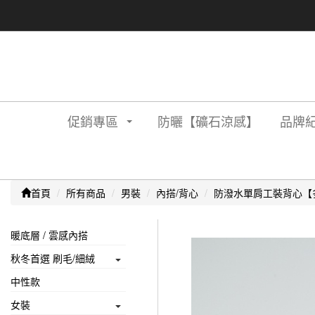
促銷專區
防曬【礦石涼感】
品牌紀
首頁
所有商品
男裝
內搭/背心
防潑水單肩工裝背心【
暖底層 / 雲感內搭
秋冬首選 刷毛/細絨
中性款
女裝