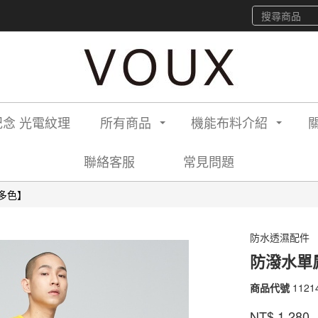
念 光電紋理
所有商品
機能布料介紹
聯絡客服
常見問題
多色】
防水透濕配件
防潑水單
商品代號
1121
1121
品牌
VOU
NT$
1,280