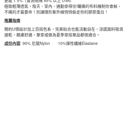
更能 ≤ 5%（實測阻隔 95% 以上 UVA）
極致輕薄透氣，陰天、室內、通勤穿得住!曬痛的布料機制你會躲，
不痛的才最要命！別讓隱形紫外線悄悄偷走你的膠原蛋白！
推薦指南
簡約U領設計加上百搭色系，完美貼合也能活動自在，涼感面料吸濕
速乾，親膚舒適，單穿或做為夏季穿搭單品都很適合。
成份內容
: 90% 尼龍Nylon 10%彈性纖維Elastane