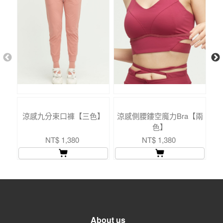
涼感九分束口褲【三色】
涼感側腰鏤空魔力Bra【兩
透
色】
NT$ 1,380
NT$ 1,380
About us