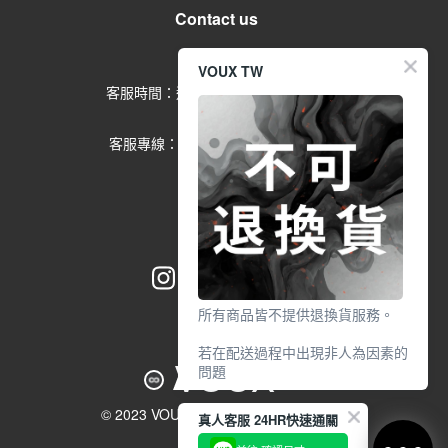
Contact us
留言給客服
VOUX TW
客服時間：週一到週五 09:00-17:00
(例假日除外)
客服專線：02-2791-1602 分機
553
所有商品皆不提供退換貨服務。
若在配送過程中出現非人為因素的
VOUX
問題
請於7天鑑賞期內
© 2023 VOUX Co. All Rights Reserved.
真人客服 24HR快速通關
透過【 聯絡客服 / 客服中心 】申
請，並提供相關照片作為證明。