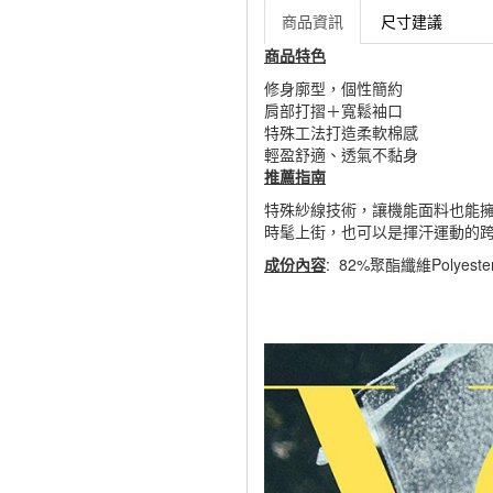
商品資訊
尺寸建議
商品特色
修身廓型，個性簡約
肩部打摺＋寬鬆袖口
特殊工法打造柔軟棉感
輕盈舒適、透氣不黏身
推薦指南
特殊紗線技術，讓機能面料也能
時髦上街，也可以是揮汗運動的
成份內容
: 82%聚酯纖維Polyest