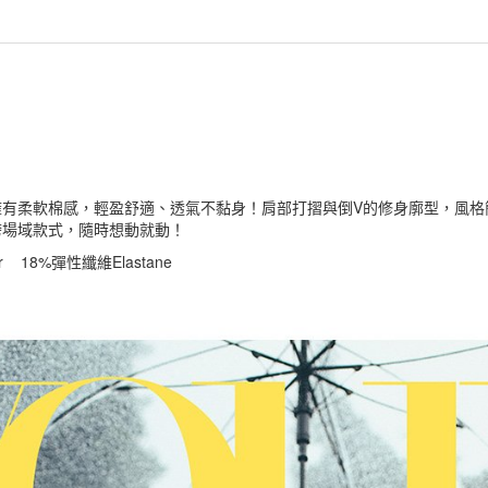
擁有柔軟棉感，輕盈舒適、透氣不黏身！肩部打摺與倒V的修身廓型，風格
跨場域款式，隨時想動就動！
er 18%彈性纖維Elastane