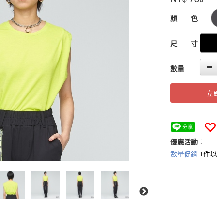
GOODS000000
顏 色
尺 寸
數量
立
優惠活動：
數量促銷
1件以