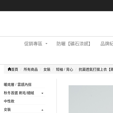
促銷專區
防曬【礦石涼感】
品牌紀
首頁
所有商品
女裝
短袖 / 背心
抗菌透氣打摺上衣【
暖底層 / 雲感內搭
秋冬首選 刷毛/細絨
中性款
女裝