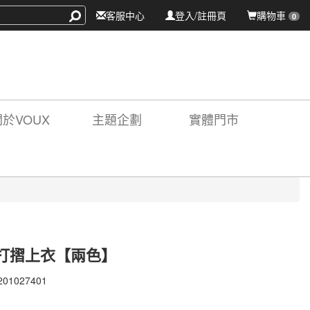
客服中心
登入/註冊頁
購物車
0
關於VOUX
主題企劃
實體門市
打摺上衣【兩色】
201027401
201027401
X