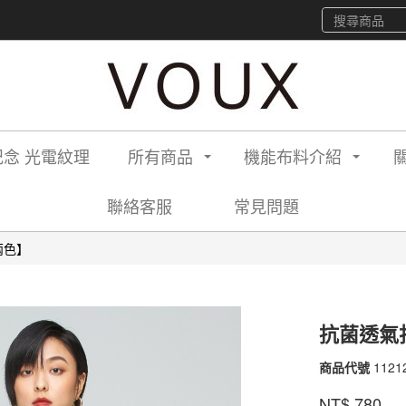
念 光電紋理
所有商品
機能布料介紹
聯絡客服
常見問題
兩色】
抗菌透氣
商品代號
1121
1121
品牌
VOU
NT$
780