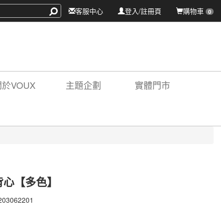
客服中心
登入/註冊頁
購物車
0
關於VOUX
主題企劃
實體門市
a背心【多色】
203062201
203062201
X