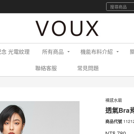
念 光電紋理
所有商品
機能布料介紹
聯絡客服
常見問題
裸感水磨
透氣Br
商品代號
1121
1121
品牌
VOU
NT$
780