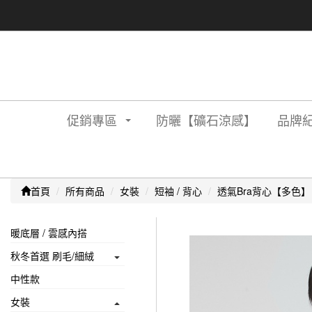
促銷專區
防曬【礦石涼感】
品牌紀
首頁
所有商品
女裝
短袖 / 背心
透氣Bra背心【多色】
暖底層 / 雲感內搭
秋冬首選 刷毛/細絨
中性款
女裝