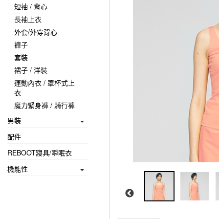
短袖 / 背心
長袖上衣
外套/外穿背心
褲子
套裝
裙子 / 洋裝
運動內衣 / 罩杯式上
衣
魔力緊身褲 / 騎行褲
男裝
配件
REBOOT寢具/瞬眠衣
機能性