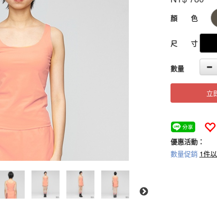
GOODS000000
顏 色
尺 寸
數量
立
優惠活動：
數量促銷
1件以