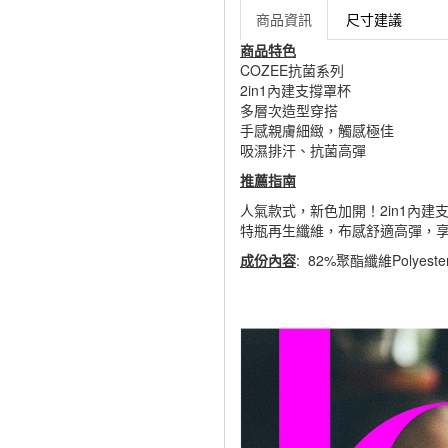
商品資訊
尺寸建議
商品特色
COZEE抗菌系列
2in1內建支撐罩杯
多層次造型穿搭
手感親膚細緻，觸感極佳
吸濕排汗、抗菌高彈
推薦指南
人氣款式，新色加開！2in1內
特瓶再生纖維，布感舒適高彈，
成份內容
: 82%聚酯纖維Polyest