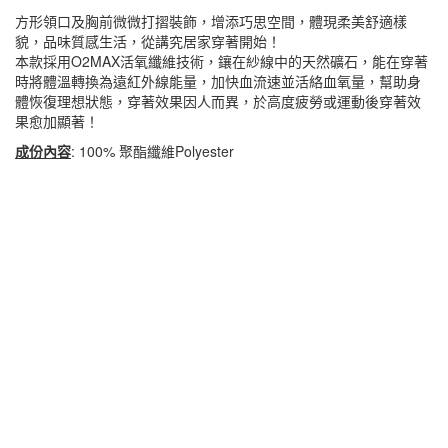
方形領口及胸前微微打摺裝飾，增添巧思空間，體現柔美舒適樣
貌，品味質感生活，從講究居家穿著開始！
本款採用O2MAX活氧纖維技術，鑲在紗線中的天然礦石，能在穿著
時將體溫轉換為遠紅外線能量，加快血流速並活絡血氧量，幫助身
體恢復理想狀態，穿著效果因人而異，於高度疲勞或運動後穿著效
果愈加顯著！
成份內容
: 100% 聚酯纖維Polyester