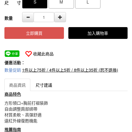
S
M
L
尺 寸
數量
立即購買
加入購物車
收藏此商品
優惠活動：
數量促銷
1件以上75折 / 4件以上5折 / 8件以上35折 (恕不退換)
商品資訊
尺寸建議
商品特色
方形領口+胸前打褶裝飾
自由調整肩部綁帶
材質柔軟、高彈舒適
遠紅外線復甦機能
推薦指南