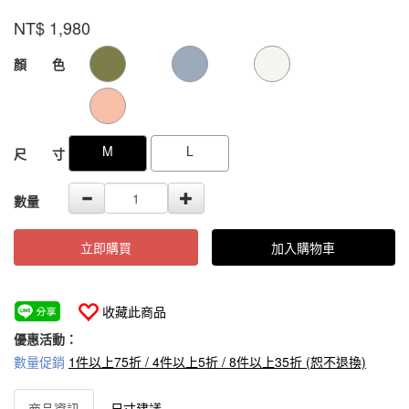
214007-
品牌
VOUX
NT$
1,980
55-
2
GOODS000000000000000104825
GOODS00000000000000010482
顏 色
M
L
尺 寸
數量
立即購買
加入購物車
收藏此商品
優惠活動：
數量促銷
1件以上75折 / 4件以上5折 / 8件以上35折 (恕不退換)
商品資訊
尺寸建議