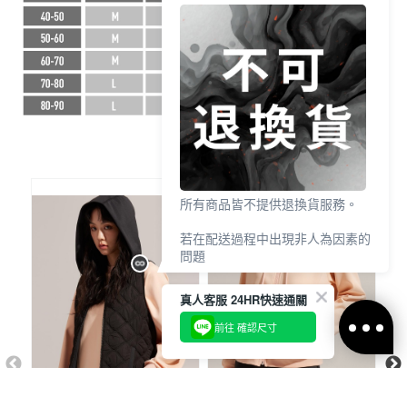
所有商品皆不提供退換貨服務。
若在配送過程中出現非人為因素的
問題
請於7天鑑賞期內
真人客服 24HR快速通關
透過【 聯絡客服 / 客服中心 】申
請，並提供相關照片作為證明。
前往 確認尺寸
商品需保持全新、未下水、未穿
著、未剪標、包裝完整，經確認
後，客服將協助後續處理。