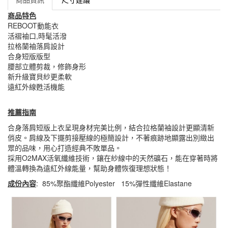
商品特色
REBOOT動能衣
活褶袖口,時髦活潑
拉格蘭袖落肩設計
合身短版版型
腰部立體剪裁，修飾身形
新升級寶貝紗更柔軟
遠紅外線甦活機能
推薦指南
合身落肩短版上衣呈現身材完美比例，結合拉格蘭袖設計更顯清新
俏皮。肩線及下擺剪接壓線的極簡設計，不著痕跡地顯露出別緻出
眾的品味，用心打造經典不敗單品。
採用O2MAX活氧纖維技術，鑲在紗線中的天然礦石，能在穿著時將
體溫轉換為遠紅外線能量，幫助身體恢復理想狀態！
成份內容
: 85%聚酯纖維Polyester 15%彈性纖維Elastane