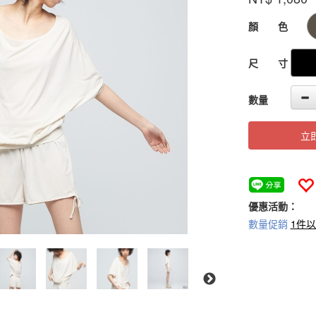
GOODS000000
顏 色
尺 寸
數量
立
優惠活動：
數量促銷
1件以