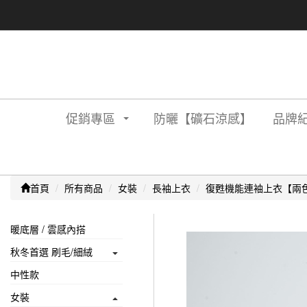
促銷專區
防曬【礦石涼感】
品牌紀
首頁
所有商品
女裝
長袖上衣
復甦機能連袖上衣【兩
暖底層 / 雲感內搭
秋冬首選 刷毛/細絨
中性款
女裝