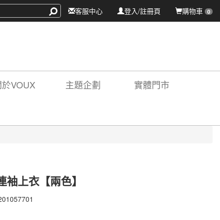
客服中心
登入/註冊頁
購物車
0
關於VOUX
主題企劃
實體門市
連袖上衣【兩色】
201057701
201057701
X