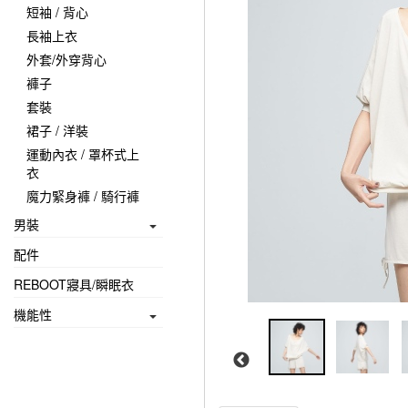
短袖 / 背心
長袖上衣
外套/外穿背心
褲子
套裝
裙子 / 洋裝
運動內衣 / 罩杯式上
衣
魔力緊身褲 / 騎行褲
男裝
配件
REBOOT寢具/瞬眠衣
機能性