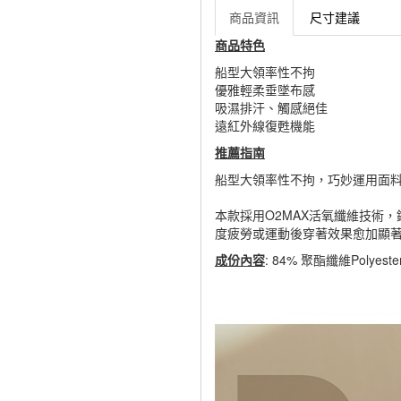
商品資訊
尺寸建議
商品特色
船型大領率性不拘
優雅輕柔垂墜布感
吸濕排汗、觸感絕佳
遠紅外線復甦機能
推薦指南
船型大領率性不拘，巧妙運用面
本款採用O2MAX活氧纖維技術
度疲勞或運動後穿著效果愈加顯
成份內容
: 84% 聚酯纖維Polyes