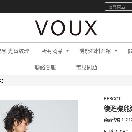
念 光電紋理
所有商品
機能布料介紹
聯絡客服
常見問題
色】
REBOOT
復甦機能
商品代號
1121
1121
品牌
VOU
NT$
1,080