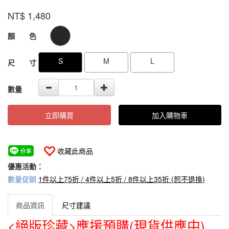
223018-
品牌
VOUX
NT$
1,480
99-
1
GOODS000000000000000107417
GOODS00000000000000010741
顏 色
S
M
L
尺 寸
數量
立即購買
加入購物車
收藏此商品
優惠活動：
數量促銷
1件以上75折 / 4件以上5折 / 8件以上35折 (恕不退換)
商品資訊
尺寸建議
<絕版珍藏>應援預購(現貨供應中)