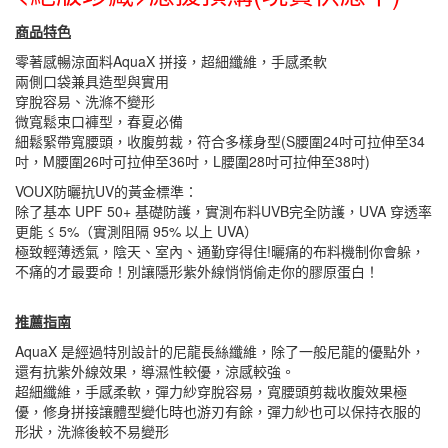
商品特色
零著感暢涼面料AquaX 拼接，超細纖維，手感柔軟
兩側口袋兼具造型與實用
穿脫容易、洗滌不變形
微寬鬆束口褲型，春夏必備
細鬆緊帶寬腰頭，收腹剪裁，符合多樣身型(S腰圍24吋可拉伸至34
吋，M腰圍26吋可拉伸至36吋，L腰圍28吋可拉伸至38吋)
VOUX防曬抗UV的黃金標準：
除了基本 UPF 50+ 基礎防護，實測布料UVB完全防護，UVA 穿透率
更能 ≤ 5%（實測阻隔 95% 以上 UVA）
極致輕薄透氣，陰天、室內、通勤穿得住!曬痛的布料機制你會躲，
不痛的才最要命！別讓隱形紫外線悄悄偷走你的膠原蛋白！
推薦指南
AquaX 是經過特別設計的尼龍長絲纖維，除了一般尼龍的優點外，
還有抗紫外線效果，導濕性較優，涼感較強。
超細纖維，手感柔軟，彈力紗穿脫容易，寬腰頭剪裁收腹效果極
優，修身拼接讓體型變化時也游刃有餘，彈力紗也可以保持衣服的
形狀，洗滌後較不易變形