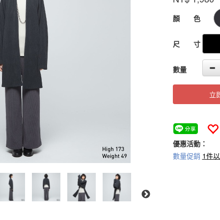
GOODS000000
顏 色
尺 寸
數量
立
優惠活動：
數量促銷
1件以