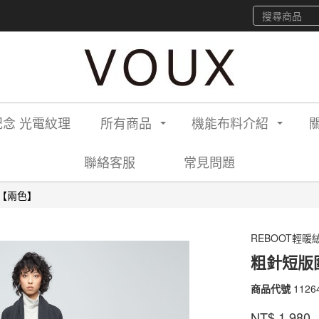
念 光電紋理
所有商品
機能布料介紹
聯絡客服
常見問題
【兩色】
REBOOT輕暖
粗針短版
商品代號
1126
1126
品牌
VOU
NT$
1,980