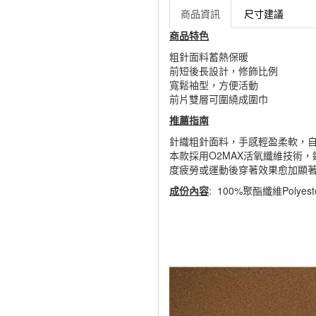
商品資訊
尺寸建議
商品特色
粗針面料蓄熱保暖
前短後長設計，修飾比例
寬鬆袖型，方便活動
前片雙層可圍繞成圍巾
推薦指南
針織粗針面料，手感輕盈柔軟，
本款採用O2MAX活氧纖維技術
度疲勞或運動後穿著效果愈加顯
成份內容
: 100%聚酯纖維Polyes