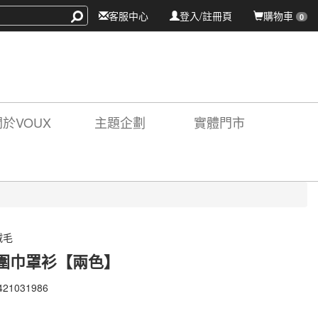
客服中心
登入/註冊頁
購物車
0
關於VOUX
主題企劃
實體門市
絨毛
圍巾罩衫【兩色】
421031986
421031986
X