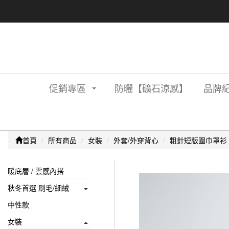
促銷專區
防曬【礦石涼感】
品牌紀
首頁
所有商品
女裝
外套/外穿背心
粗針短版圍巾罩衫
暖底層 / 雲感內搭
秋冬首選 刷毛/細絨
中性款
女裝