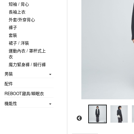
短袖 / 背心
長袖上衣
外套/外穿背心
褲子
套裝
裙子 / 洋裝
運動內衣 / 罩杯式上
衣
魔力緊身褲 / 騎行褲
男裝
配件
REBOOT寢具/瞬眠衣
機能性