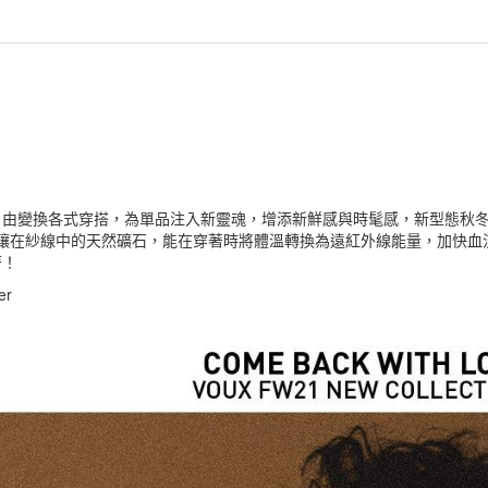
自由變換各式穿搭，為單品注入新靈魂，增添新鮮感與時髦感，新型態秋
，鑲在紗線中的天然礦石，能在穿著時將體溫轉換為遠紅外線能量，加快
著！
ter