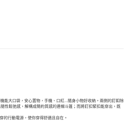
面機能大口袋，安心置物，手機、口紅...隨身小物好收納。兩側的釘釦除
出隨性鬆弛感，解構成簡約質感的連帽斗篷；而將釘扣緊扣能穿出，既
!穿的行動電源，使你穿得舒適且自在。