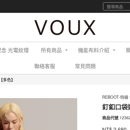
念 光電紋理
所有商品
機能布料介紹
聯絡客服
常見問題
【多色】
REBOOT-特級
釘釦口袋
商品代號
1236
12362
2150
品牌
VOU
NT$
2,680