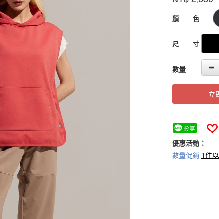
18-
2
GOODS000000
顏 色
尺 寸
數量
立
優惠活動：
數量促銷
1件以