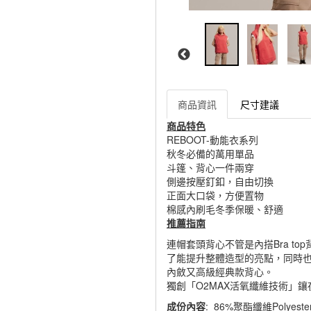
商品資訊
尺寸建議
商品特色
REBOOT-動能衣系列
秋冬必備的萬用單品
斗篷、背心一件兩穿
側邊按壓釘釦，自由切換
正面大口袋，方便置物
棉感內刷毛冬季保暖、舒適
推薦指南
連帽套頭背心不管是內搭Bra t
了能提升整體造型的亮點，同時
內斂又高級經典款背心。
獨創「O2MAX活氧纖維技術」
成份內容
: 86%聚酯纖維Polyeste