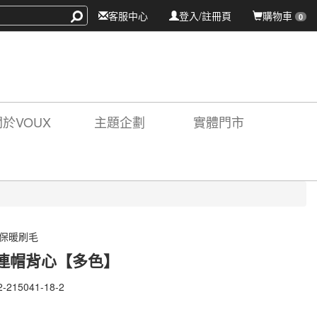
客服中心
登入/註冊頁
購物車
0
關於VOUX
主題企劃
實體門市
 保暖刷毛
連帽背心【多色】
2-215041-18-2
-
41-
X