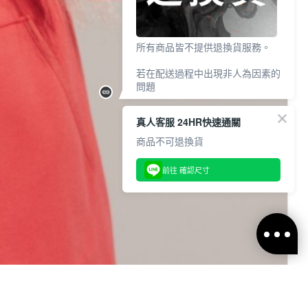
所有商品皆不提供退換貨服務。
若在配送過程中出現非人為因素的
問題
請於7天鑑賞期內
真人客服 24HR快速通關
透過【 聯絡客服 / 客服中心 】申
請，並提供相關照片作為證明。
商品不可退換貨
商品需保持全新、未下水、未穿
前往 確認尺寸
著、未剪標、包裝完整，經確認
後，客服將協助後續處理。
【聯絡客服/客服中心】
https://www.voux.com.tw/contact-
us.ftl