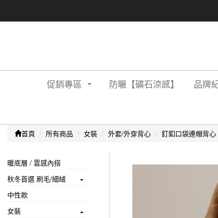
促銷專區
防曬【礦石涼感】
品牌紀
首頁
所有商品
女裝
外套/外穿背心
釘釦口袋連帽背心
暖底層 / 雲感內搭
秋冬首選 刷毛/細絨
中性款
女裝