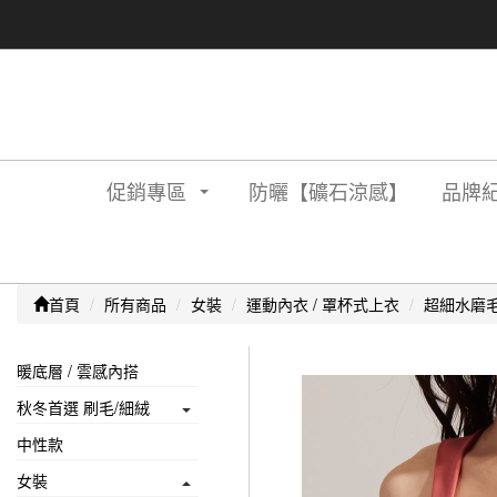
促銷專區
防曬【礦石涼感】
品牌紀
首頁
所有商品
女裝
運動內衣 / 罩杯式上衣
超細水磨毛
暖底層 / 雲感內搭
秋冬首選 刷毛/細絨
中性款
女裝