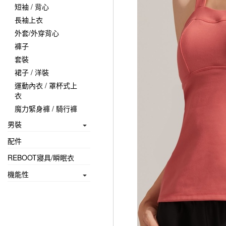
短袖 / 背心
長袖上衣
外套/外穿背心
褲子
套裝
裙子 / 洋裝
運動內衣 / 罩杯式上
衣
魔力緊身褲 / 騎行褲
男裝
配件
REBOOT寢具/瞬眠衣
機能性