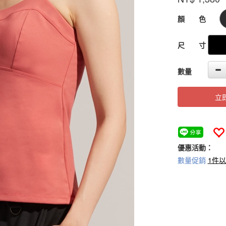
18-
2
GOODS000000
顏 色
尺 寸
數量
立
優惠活動：
數量促銷
1件以