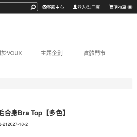
客服中心
登入/註冊頁
購物車
0
關於VOUX
主題企劃
實體門市
合身Bra Top【多色】
2-212027-18-2
-
27-
X