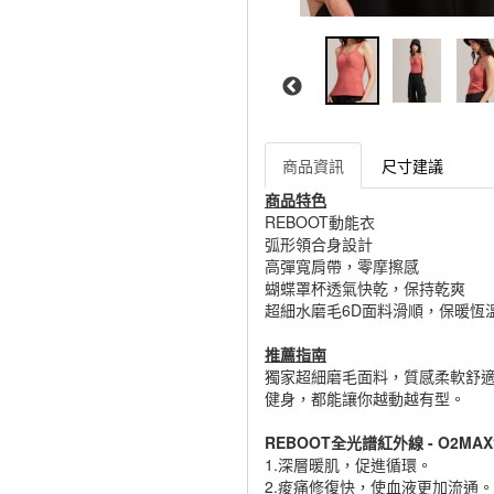
商品資訊
尺寸建議
商品特色
REBOOT動能衣
弧形領合身設計
高彈寬肩帶，零摩擦感
蝴蝶罩杯透氣快乾，保持乾爽
超細水磨毛6D面料滑順，保暖恆
推薦指南
獨家超細磨毛面料，質感柔軟舒
健身，都能讓你越動越有型。
REBOOT全光譜紅外線 - O2MA
1.深層暖肌，促進循環。
2.痠痛修復快，使血液更加流通。