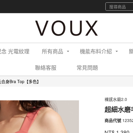
念 光電紋理
所有商品
機能布料介紹
聯絡客服
常見問題
合身Bra Top【多色】
裸感水磨2.0
超細水磨毛
商品代號
1235
12352
2120
品牌
VOU
NT$
1,380