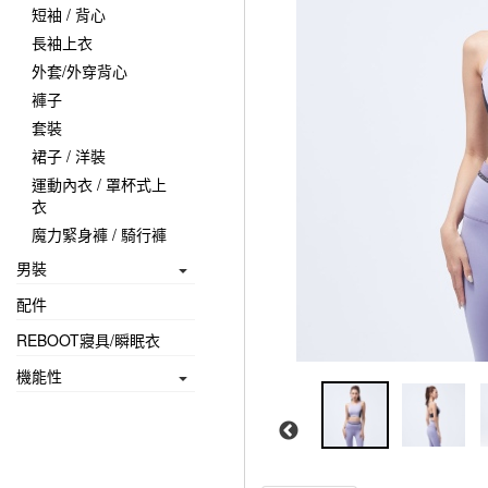
短袖 / 背心
長袖上衣
外套/外穿背心
褲子
套裝
裙子 / 洋裝
運動內衣 / 罩杯式上
衣
魔力緊身褲 / 騎行褲
男裝
配件
REBOOT寢具/瞬眠衣
機能性