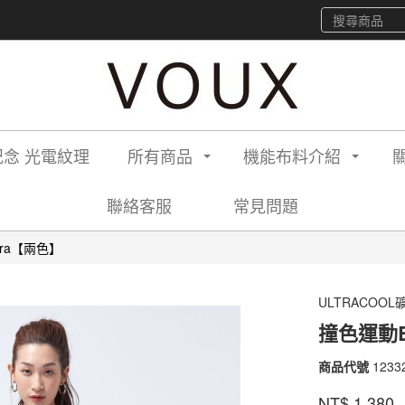
念 光電紋理
所有商品
機能布料介紹
聯絡客服
常見問題
ra【兩色】
ULTRACOO
撞色運動
商品代號
1233
12332
1110
品牌
VOU
NT$
1,380