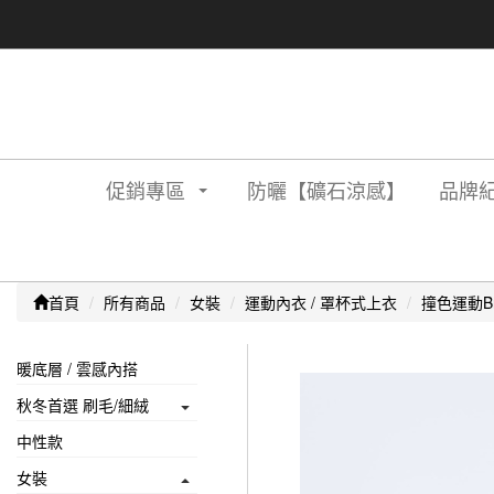
促銷專區
防曬【礦石涼感】
品牌紀
首頁
所有商品
女裝
運動內衣 / 罩杯式上衣
撞色運動B
暖底層 / 雲感內搭
秋冬首選 刷毛/細絨
中性款
女裝