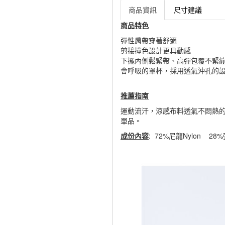
商品資訊
尺寸建議
商品特色
彈性肩帶穿著舒適
剪接撞色設計更具動感
下擺內側鬆緊帶、高彈包覆不緊
會呼吸的罩杯，採用透氣沖孔的
推薦指南
運動流汗，涼感布料透氣不悶熱的
單品。
成份內容
: 72%尼龍Nylon 28%