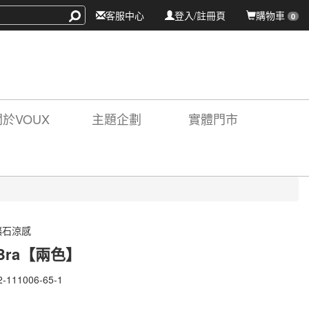
客服中心
登入/註冊頁
購物車
0
關於VOUX
主題企劃
實體門市
L礦石涼感
Bra【兩色】
2-111006-65-1
-
06-
X