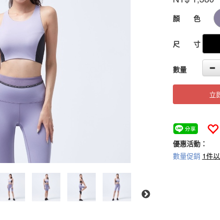
65-
1
GOODS000000
顏 色
尺 寸
數量
立
優惠活動：
數量促銷
1件以