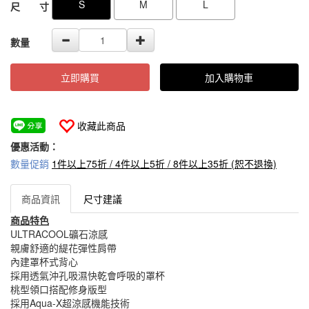
S
M
L
尺 寸
數量
立即購買
加入購物車
收藏此商品
優惠活動：
數量促銷
1件以上75折 / 4件以上5折 / 8件以上35折 (恕不退換)
商品資訊
尺寸建議
商品特色
ULTRACOOL礦石涼感
親膚舒適的緹花彈性肩帶
內建罩杯式背心
採用透氣沖孔吸濕快乾會呼吸的罩杯
桃型領口搭配修身版型
採用Aqua-X超涼感機能技術