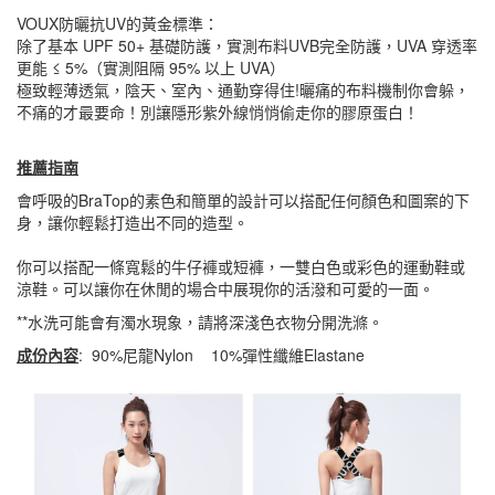
VOUX防曬抗UV的黃金標準：
除了基本 UPF 50+ 基礎防護，實測布料UVB完全防護，UVA 穿透率
更能 ≤ 5%（實測阻隔 95% 以上 UVA）
極致輕薄透氣，陰天、室內、通勤穿得住!曬痛的布料機制你會躲，
不痛的才最要命！別讓隱形紫外線悄悄偷走你的膠原蛋白！
推薦指南
會呼吸的BraTop的素色和簡單的設計可以搭配任何顏色和圖案的下
身，讓你輕鬆打造出不同的造型。
你可以搭配一條寬鬆的牛仔褲或短褲，一雙白色或彩色的運動鞋或
涼鞋。可以讓你在休閒的場合中展現你的活潑和可愛的一面。
**水洗可能會有濁水現象，請將深淺色衣物分開洗滌。
成份內容
: 90%尼龍Nylon 10%彈性纖維Elastane