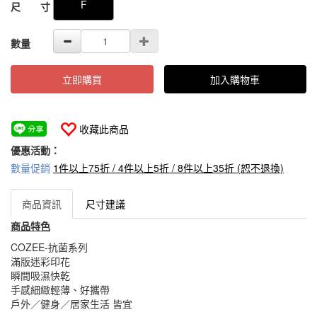
F
尺 寸
數量
立即購買
加入購物車
收藏此商品
優惠活動：
數量促銷
1件以上75折 / 4件以上5折 / 8件以上35折 (恕不退換)
商品資訊
尺寸建議
商品特色
COZEE-抗菌系列
滿版迷彩印花
瞬間吸濕快乾
手感細緻輕薄、好攜帶
戶外／健身／居家生活 皆宜