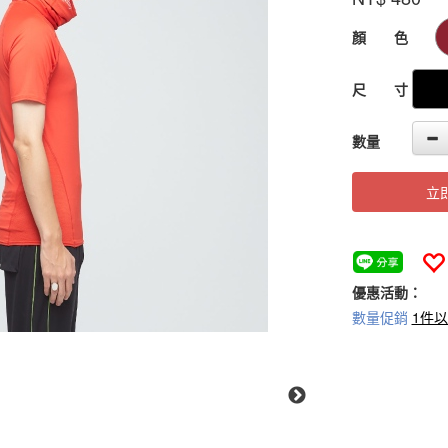
GOODS000000
顏 色
尺 寸
數量
立
優惠活動：
數量促銷
1件以