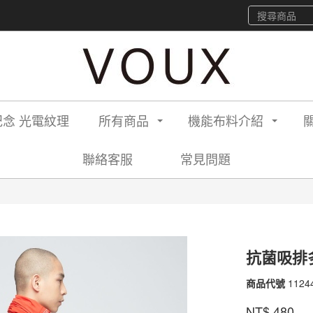
念 光電紋理
所有商品
機能布料介紹
聯絡客服
常見問題
抗菌吸排
商品代號
1124
1124
品牌
VOU
NT$
480