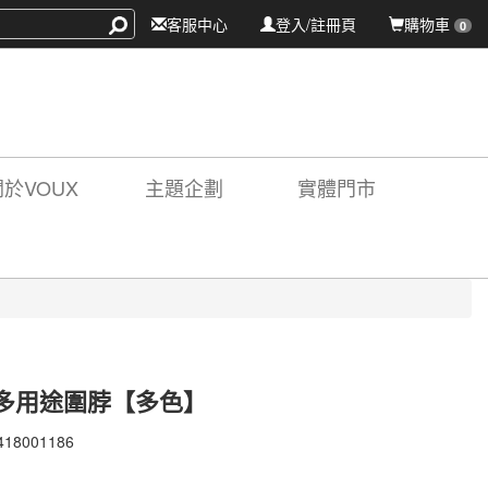
客服中心
登入/註冊頁
購物車
0
關於VOUX
主題企劃
實體門市
多用途圍脖【多色】
418001186
418001186
X