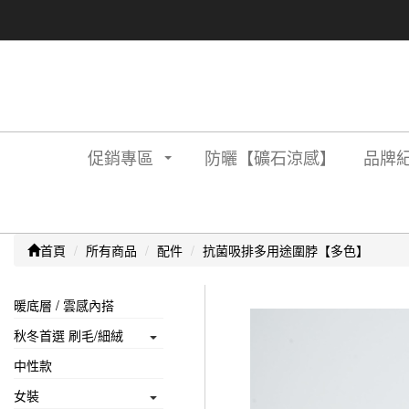
促銷專區
防曬【礦石涼感】
品牌紀
首頁
所有商品
配件
抗菌吸排多用途圍脖【多色】
暖底層 / 雲感內搭
秋冬首選 刷毛/細絨
中性款
女裝