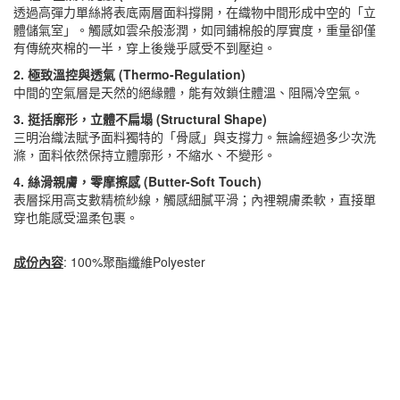
透過高彈力單絲將表底兩層面料撐開，在織物中間形成中空的「立
體儲氣室」。觸感如雲朵般澎潤，如同鋪棉般的厚實度，重量卻僅
有傳統夾棉的一半，穿上後幾乎感受不到壓迫。
2. 極致溫控與透氣 (Thermo-Regulation)
中間的空氣層是天然的絕緣體，能有效鎖住體溫、阻隔冷空氣。
3. 挺括廓形，立體不扁塌 (Structural Shape)
三明治織法賦予面料獨特的「骨感」與支撐力。無論經過多少次洗
滌，面料依然保持立體廓形，不縮水、不變形。
4. 絲滑親膚，零摩擦感 (Butter-Soft Touch)
表層採用高支數精梳紗線，觸感細膩平滑；內裡親膚柔軟，直接單
穿也能感受溫柔包裹。
成份內容
: 100%聚酯纖維Polyester