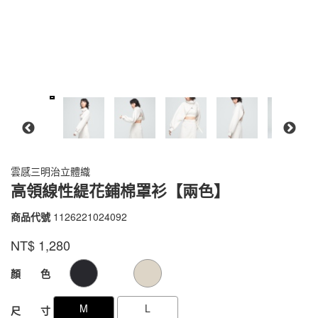
雲感三明治立體織
高領線性緹花鋪棉罩衫【兩色】
商品代號
1126221024092
1126221024092
品牌
VOUX
NT$
1,280
GOODS000000000000000089356
GOODS00000000000000008935
顏 色
M
L
尺 寸