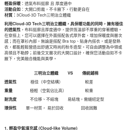
輕盈保暖
：透氣布料挺廓 且 厚度適中
活動自如
：大開口剪裁，不卡腋下，行動更自在
材質：
3Cloud-3D Tech三明治立體織
利用Cloud-3D Tech三明治立體織，
具保暖功能的同時，擁有極佳
的透氣性
，布料挺廓且厚度適中，提供恆溫卻不厚重的穿著體驗。
在穿搭上，您可以選擇在外面搭配各式厚外套，增加保暖度與層次
感；而在罩衫內部，無論是搭配 Bra top、貼身內搭衣，或是發熱
衣，都能輕鬆營造出舒適又時尚的秋冬造型。可自由調整為中領或
高領且不勒脖；前後交叉層次的大開口設計，確保您活動自如不卡
腋下，完美融合機能與美學。
三明治立體織 VS 傳統鋪棉
透氣性
極佳（中空結構） 較差
重量
極輕（空氣佔比高） 較重
耐洗度
不位移、不結塊 易結塊，需縫紉定型
環保性
單一材質， 易於回收 回收困難
1. 輕盈空氣填充感 (Cloud-like Volume)