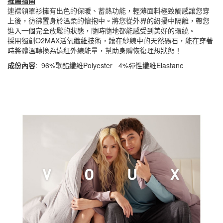
推薦指南
連襟領罩衫擁有出色的保暖、蓄熱功能，輕薄面料極致觸感讓您穿
上後，彷彿置身於溫柔的懷抱中。將您從外界的紛擾中隔離，帶您
進入一個完全放鬆的狀態，隨時隨地都能感受到美好的環繞。
採用獨創O2MAX活氧纖維技術，鑲在紗線中的天然礦石，能在穿著
時將體溫轉換為遠紅外線能量，幫助身體恢復理想狀態！
成份內容
: 96%聚酯纖維Polyester 4%彈性纖維Elastane