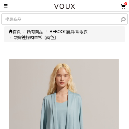
0
首頁
所有商品
REBOOT寢具/瞬眠衣
親膚連襟領罩衫【兩色】