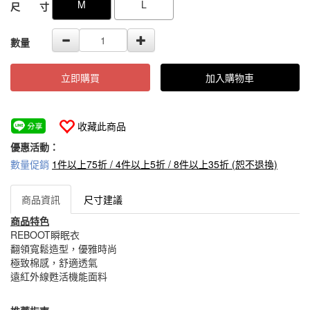
M
L
尺 寸
數量
立即購買
加入購物車
收藏此商品
優惠活動：
數量促銷
1件以上75折 / 4件以上5折 / 8件以上35折 (恕不退換)
商品資訊
尺寸建議
商品特色
REBOOT瞬眠衣
翻領寬鬆造型，優雅時尚
極致棉感，舒適透氣
遠紅外線甦活機能面料