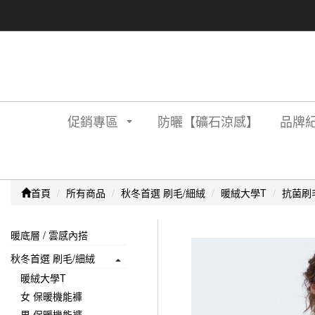
促銷專區
防曬【礦石涼感】
品牌紀
首頁
所有商品
秋冬首選 刷毛/細絨
暖絨大學T
抗菌刷
暖底層 / 雲感內搭
秋冬首選 刷毛/細絨
暖絨大學T
女 保暖機能褲
男 保暖機能褲