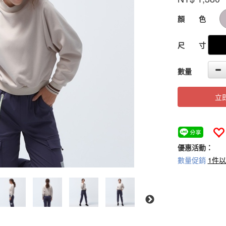
72-
2
GOODS000000
顏 色
尺 寸
數量
立
優惠活動：
數量促銷
1件以