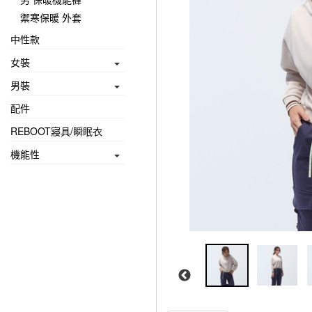
禦寒保暖 外套
中性款
女裝
男裝
配件
REBOOT寢具/瞬眠衣
機能性