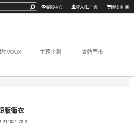
客服中心
登入/註冊頁
購物車
0
關於VOUX
主題企劃
實體門市
短版衛衣
2-214031-72-2
-
31-
X