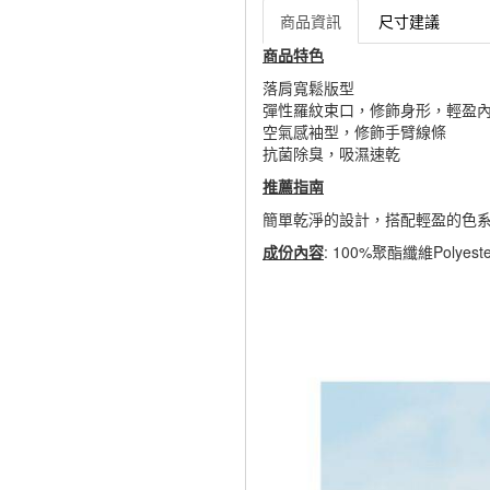
商品資訊
尺寸建議
商品特色
落肩寬鬆版型
彈性羅紋束口，修飾身形，輕盈
空氣感袖型，修飾手臂線條
抗菌除臭，吸濕速乾
推薦指南
簡單乾淨的設計，搭配輕盈的色
成份內容
: 100%聚酯纖維Polyeste