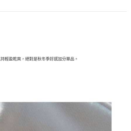
包持輕盈乾爽，絕對是秋冬季好感加分單品。