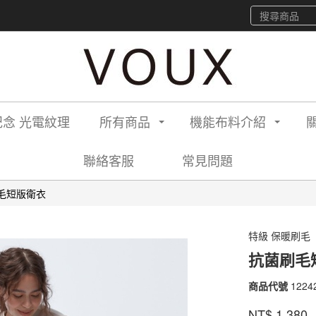
念 光電紋理
所有商品
機能布料介紹
聯絡客服
常見問題
毛短版衛衣
特級 保暖刷毛
抗菌刷毛
商品代號
1224
12242
2140
品牌
VOU
NT$
1,380