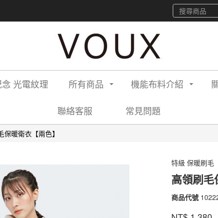
念 光電紋理
所有商品
機能布料介紹
聯絡客服
常見問題
毛保暖衛衣【兩色】
特級 保暖刷毛
高領刷毛
商品代號
1022
1022
品牌
VOU
NT$
1,380