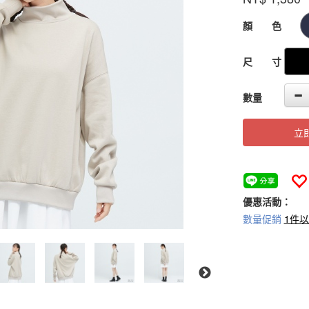
GOODS000000
顏 色
尺 寸
數量
立
優惠活動：
數量促銷
1件以