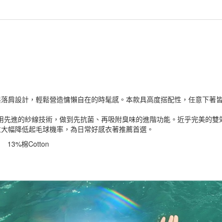
與落肩設計，輕鬆營造慵懶自在的時髦感。本款具高度搭配性，任意下著
使用先進的紗線技術，做到先抗菌、再吸附臭味的進階功能。近乎完美的雙
並大幅降低起毛球機率，為日常好感衣著推薦首選。
r 13%棉Cotton