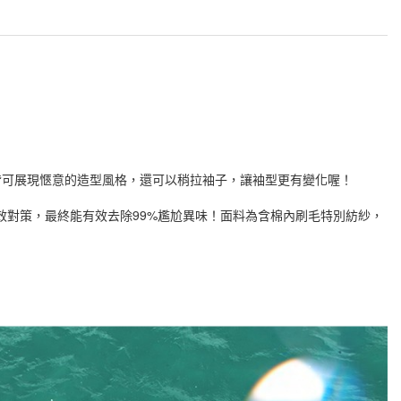
皆可展現愜意的造型風格，還可以稍拉袖子，讓袖型更有變化喔！
效對策，最終能有效去除99%尷尬異味！面料為含棉內刷毛特別紡紗，