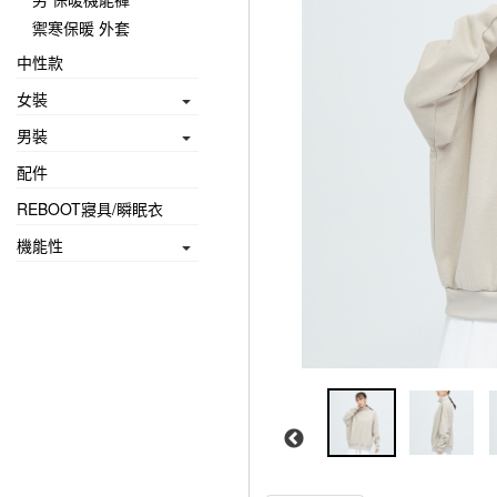
禦寒保暖 外套
中性款
女裝
男裝
配件
REBOOT寢具/瞬眠衣
機能性