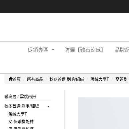
促銷專區
防曬【礦石涼感】
品牌紀
首頁
所有商品
秋冬首選 刷毛/細絨
暖絨大學T
高領刷
暖底層 / 雲感內搭
秋冬首選 刷毛/細絨
暖絨大學T
女 保暖機能褲
男 保暖機能褲