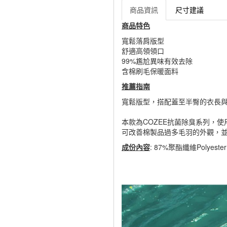
商品資訊
尺寸建議
商品特色
寬鬆落肩版型
舒適高領領口
99%尷尬異味有效去除
含棉刷毛保暖面料
推薦指南
寬鬆版型，搭配蓋至半臀的衣長
本款為COZEE抗菌除臭系列，
可改善棉製品過多毛羽的外觀，
成份內容
: 87%聚酯纖維Polyeste