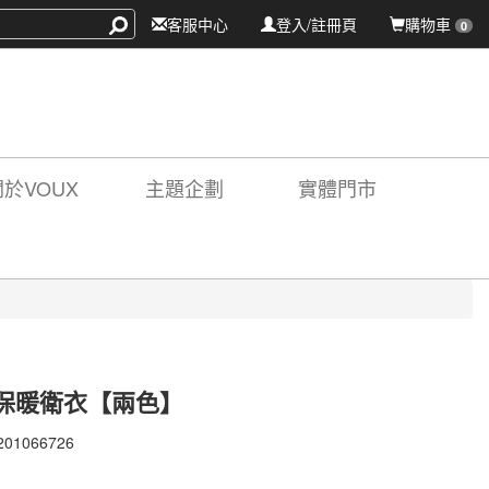
客服中心
登入/註冊頁
購物車
0
關於VOUX
主題企劃
實體門市
保暖衛衣【兩色】
201066726
201066726
X