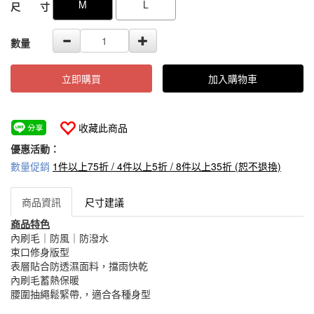
M
L
尺 寸
數量
立即購買
加入購物車
收藏此商品
優惠活動：
數量促銷
1件以上75折 / 4件以上5折 / 8件以上35折 (恕不退換)
商品資訊
尺寸建議
商品特色
內刷毛｜防風｜防潑水
束口修身版型
表層貼合防透濕面料，擋雨快乾
內刷毛蓄熱保暖
腰圍抽繩鬆緊帶,，適合各種身型