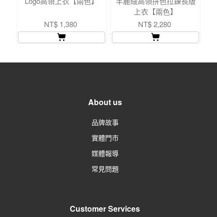
Logo高領上衣【兩色】
羊麗絨高領拼色拉鍊長版
羊
上衣【兩色】
NT$ 1,380
NT$ 2,280
About us
品牌故事
實體門市
媒體報導
常見問題
Customer Services