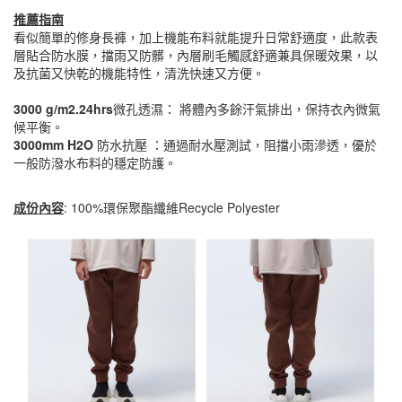
推薦指南
看似簡單的修身長褲，加上機能布料就能提升日常舒適度，此款表
層貼合防水膜，擋雨又防髒，內層刷毛觸感舒適兼具保暖效果，以
及抗菌又快乾的機能特性，清洗快速又方便。
3000 g/m2.24hrs
微孔透濕： 將體內多餘汗氣排出，保持衣內微氣
候平衡。
3000mm H2O
防水抗壓 ：通過耐水壓測試，阻擋小雨滲透，優於
一般防潑水布料的穩定防護。
成份內容
: 100%環保聚酯纖維Recycle Polyester