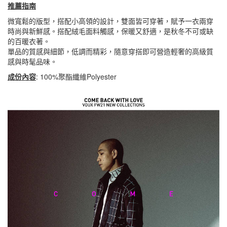
推薦指南
微寬鬆的版型，搭配小高領的設計，雙面皆可穿著，賦予一衣兩穿
時尚與新鮮感。搭配絨毛面料觸感，保暖又舒適，是秋冬不可或缺
的百暖衣著。
單品的質感與細節，低調而精彩，隨意穿搭即可營造輕奢的高級質
感與時髦品味。
成份內容
: 100%聚酯纖維Polyester