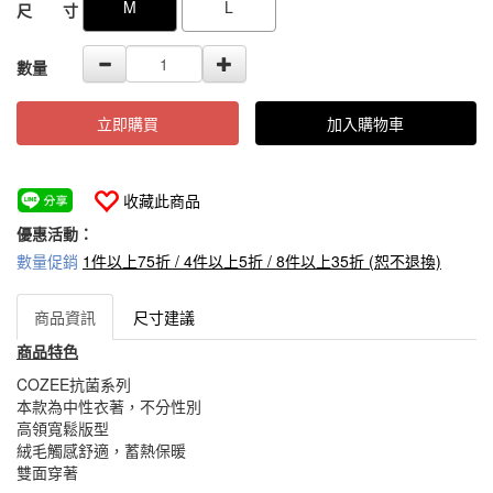
M
L
尺 寸
數量
立即購買
加入購物車
收藏此商品
優惠活動：
數量促銷
1件以上75折 / 4件以上5折 / 8件以上35折 (恕不退換)
商品資訊
尺寸建議
商品特色
COZEE抗菌系列
本款為中性衣著，不分性別
高領寬鬆版型
絨毛觸感舒適，蓄熱保暖
雙面穿著