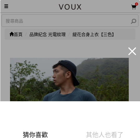
0
首頁
品牌紀念 光電紋理
緹花合身上衣【三色】