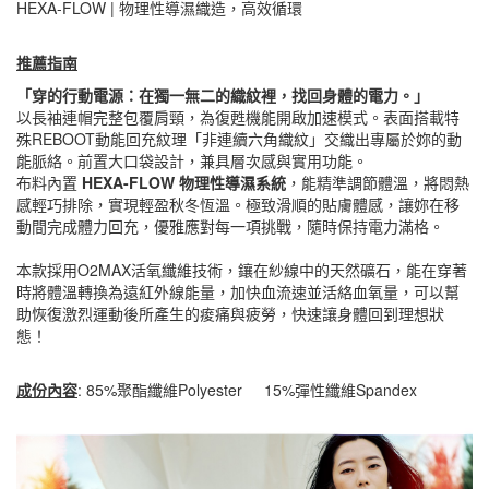
HEXA-FLOW | 物理性導濕織造，高效循環
推薦指南
「穿的行動電源：在獨一無二的織紋裡，找回身體的電力。」
以長袖連帽完整包覆肩頸，為復甦機能開啟加速模式。表面搭載特
殊REBOOT動能回充紋理「非連續六角織紋」交織出專屬於妳的動
能脈絡。前置大口袋設計，兼具層次感與實用功能。
布料內置
HEXA-FLOW 物理性導濕系統
，能精準調節體溫，將悶熱
感輕巧排除，實現輕盈秋冬恆溫。極致滑順的貼膚體感，讓妳在移
動間完成體力回充，優雅應對每一項挑戰，隨時保持電力滿格。
本款採用O2MAX活氧纖維技術，鑲在紗線中的天然礦石，能在穿著
時將體溫轉換為遠紅外線能量，加快血流速並活絡血氧量，可以幫
助恢復激烈運動後所產生的痠痛與疲勞，快速讓身體回到理想狀
態！
成份內容
: 85%聚酯纖維Polyester 15%彈性纖維Spandex