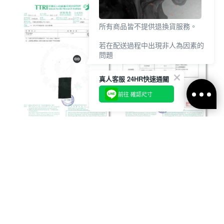
所有商品皆不提供退換貨服務。
若在配送過程中出現非人為因素的
問題
請於7天鑑賞期內
真人客服 24HR快速通關
透過【 聯絡客服 / 客服中心 】申
請，並提供相關照片作為證明。
前往 確認尺寸
商品需保持全新、未下水、未穿
著、未剪標、包裝完整，經確認
後，客服將協助後續處理。
【聯絡客服/客服中心】
https://www.voux.com.tw/contact-
us.ftl