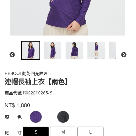
REBOOT動能回充紋理
連帽長袖上衣【兩色】
商品代號
R0222T0285-S
R0222T0285-
S
品牌
VOUX
NT$
1,880
GOODS000000000000000005440
GOODS00000000000000000544
顏 色
S
M
L
尺 寸