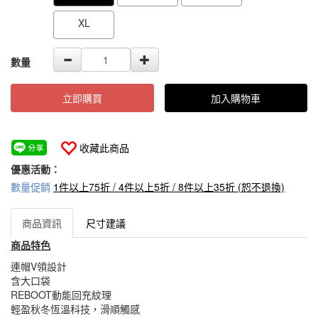
XL
數量
立即購買
加入購物車
收藏此商品
優惠活動：
數量促銷
1件以上75折 / 4件以上5折 / 8件以上35折 (恕不退換)
商品資訊
尺寸建議
商品特色
連帽V領設計
含大口袋
REBOOT動能回充紋理
輕盈秋冬恆溫科技，滑順觸感