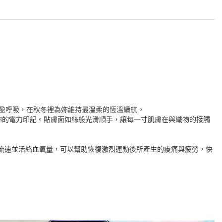
盈呼吸，在秋冬裡為妳維持最溫柔的恆溫續航。
同妳的電力印記。貼膚面如絲般光滑順手，讓每一寸肌膚在與織物的接觸
血流速並活絡血氧量，可以幫助恢復激烈運動後所產生的痠痛與疲勞，快