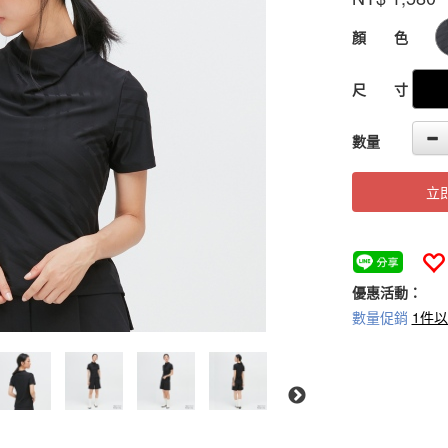
GOODS000000
顏 色
尺 寸
數量
立
優惠活動：
數量促銷
1件以