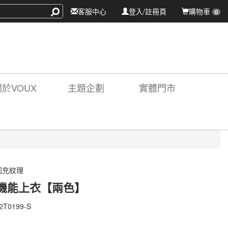
客服中心
登入/註冊頁
購物車
0
關於VOUX
主題企劃
實體門市
回充紋理
機能上衣【兩色】
2T0199-S
2T0199-
X