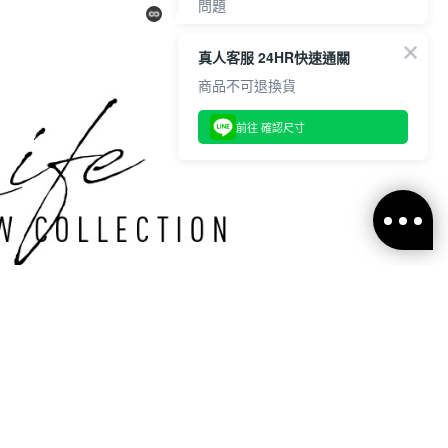
問題
請於7天鑑賞期內
真人客服 24HR快速通關
透過【 聯絡客服 / 客服中心 】申
請，並提供相關照片作為證明。
商品不可退換貨
商品需保持全新、未下水、未穿
前往 確認尺寸
著、未剪標、包裝完整，經確認
後，客服將協助後續處理。
【聯絡客服/客服中心】
https://www.voux.com.tw/contact-
us.ftl