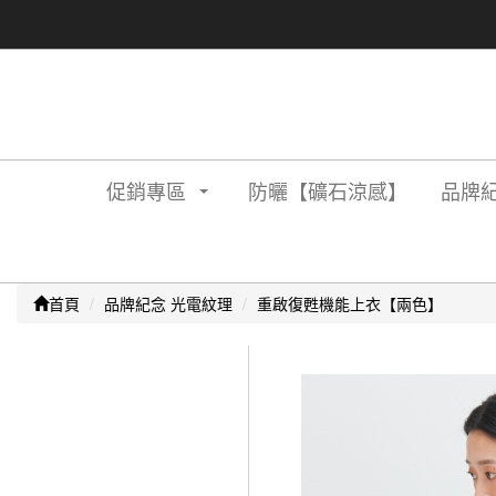
促銷專區
防曬【礦石涼感】
品牌紀
首頁
品牌紀念 光電紋理
重啟復甦機能上衣【兩色】