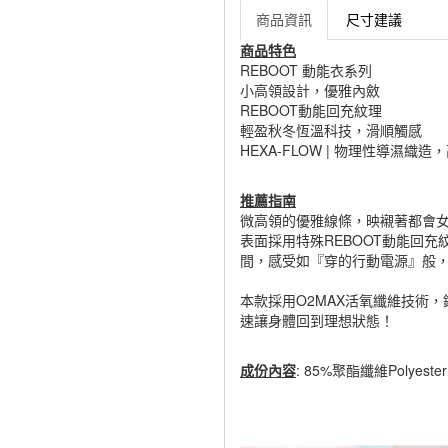
商品資訊
尺寸建議
商品特色
REBOOT 動能衣系列
小高領設計，優雅內斂
REBOOT動能回充紋理
輕盈秋冬恆溫科技，滑順觸感
HEXA-FLOW | 物理性導濕織造
推薦指南
微高領的優雅線條，映襯著都會
表面採用特殊REBOOT動能回
間，感受如『穿的行動電源』般
本款採用O2MAX活氧纖維技術
速讓身體回到理想狀態！
成份內容
: 85%聚酯纖維Polyest