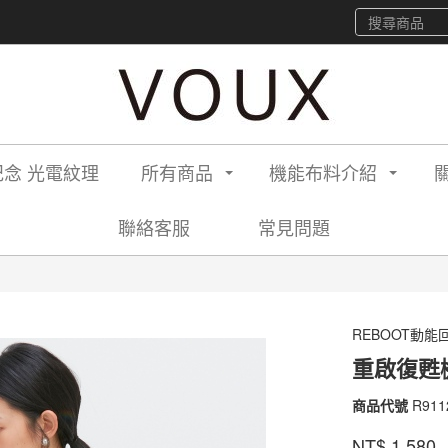
念 光電紋理
所有商品
機能布料介紹
聯絡客服
常見問題
REBOOT動能
重啟復甦
商品代號
R911
R911
S
品牌
VOU
NT$
1,580