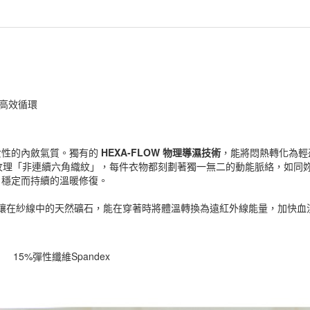
，高效循環
女性的內斂氣質。獨有的
HEXA-FLOW 物理導濕技術
，能將悶熱轉化為輕
充紋理「非連續六角織紋」，每件衣物都刻劃著獨一無二的動能脈絡，如
，穩定而持續的溫暖修復。
，鑲在紗線中的天然礦石，能在穿著時將體溫轉換為遠紅外線能量，加快
er 15%彈性纖維Spandex