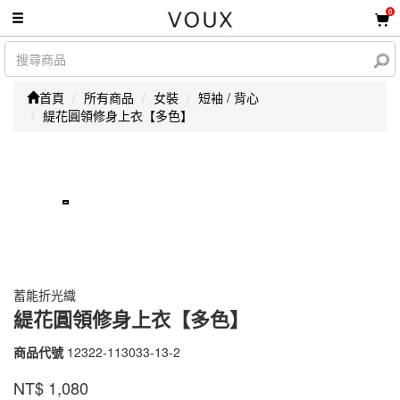
0
首頁
所有商品
女裝
短袖 / 背心
緹花圓領修身上衣【多色】
蓄能折光織
緹花圓領修身上衣【多色】
商品代號
12322-113033-13-2
12322-
113033-
品牌
VOUX
NT$
1,080
13-