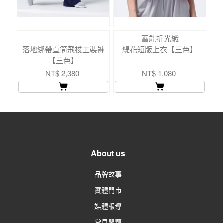
蓄能折光織
落地綁帶直筒飛梭工裝褲
緹花短版上衣【三色】
高
【三色】
NT$ 2,380
NT$ 1,080
About us
品牌故事
實體門市
媒體報導
常見問題