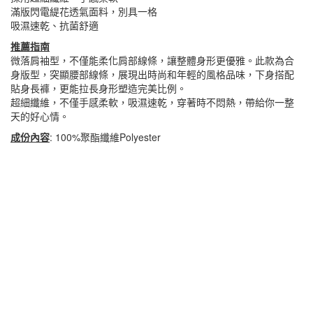
滿版閃電緹花透氣面料，別具一格
吸濕速乾、抗菌舒適
推薦指南
微落肩袖型，不僅能柔化肩部線條，讓整體身形更優雅。此款為合
身版型，突顯腰部線條，展現出時尚和年輕的風格品味，下身搭配
貼身長褲，更能拉長身形塑造完美比例。
超細纖維，不僅手感柔軟，吸濕速乾，穿著時不悶熱，帶給你一整
天的好心情。
成份內容
: 100%聚酯纖維Polyester