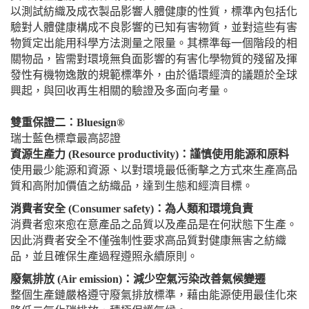
以測試紡織及成衣製品影響人體健康的性質，標準內包括化
驗對人體健康構成不良影響的已知有害物質，並對這些有害
物質定出能用科學方法測量之限量。其標準每一個階段的相
關物品，皆需對環境無負面影響的有害化學物質的殘留及揮
發性有機物逸散的規範標準外，由於循環經濟的議題於全球
興起，與回收再生相關的驗證及多面向考量。
雙重保證二：Bluesign®
瑞士藍色標章最高認證
資源生產力 (Resource productivity)：謹慎使用能源和原料
使用最少能源和資源、以對環境最低衝擊之方式來生產高品
質和高附加價值之紡織品，達到生態和經濟目標。
消費者安全 (Consumer safety)：為人類和環境負責
消費者愈來愈在意產品之品質以及產品是在何狀態下生產。
因此消費者安全不僅強制性要求高品質對健康無害之紡織
品，並且確保生產過程遵照永續原則。
廢氣排放 (Air emission)：減少空氣污染改善氣候變遷
整個生產鏈嚴格遵守廢氣排放標準，藉由能源使用最佳化來