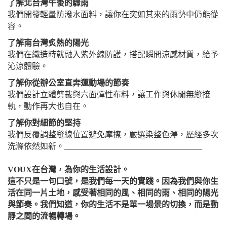
了解北台灣午後的驟雨
我們開發輕量防潑水面料，讓你在突如其來的雨勢中仍能從
容。
了解南台灣炙熱的陽光
我們在織造時就融入紫外線防護，搭配瞬間涼感材質，給予
沁涼體驗。
了解你從辦公室直奔運動場的節奏
我們設計立體剪裁與六面彈性布料，讓工作與休閒無縫接
軌，動作再大也自在。
了解你對細節的堅持
我們反覆調整縫線位置避免摩擦，嚴選染整色澤，歷經多次
洗滌依然如新。__________________________________
VOUX在台灣，為你的生活設計。
這不只是一句口號，是我們每一天的實踐。因為我們與你生
活在同一片土地，感受著相同的風、相同的雨、相同的陽光
與節奏。我們知道，你的生活不是單一場景的切換，而是動
靜之間的流暢轉場。