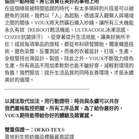
偷回一點時間，將它浪費在美好的事物上吧
在這個總是被時間追趕的時代，有太多瑣碎的片段是可以被
避免的消耗，我們以「人」為起點，透過深入觀察人與場域
之間的關係。VOUX將天然礦石織入紗線，讓所有三大機能
永久有效（REBOOT甦活機能、ULTRACOOL冰凍涼感、
COZEE抗菌排汗），從穿著提升生活效能，讓美好無所不
在！成就每項單品的旅程，都從布料研發開始。獨家織造技
術，選色染整、反覆測試，而後的衣著設計、打版、生產，
全程堅持台灣設計、製造。除此之外，VOUX不斷致力綠色
生產，所有商品不用加柔軟劑也能不皺好穿，減輕對環境的
負擔！我們堅信：提升生活品質的同時友善環境，才是永續
美好的循環。
__________________________________
以減法取代加法，用行動證明：時尚與永續可以共存
我們嚴格監控把關，所有工序品質，為了給你最好的，
VOUX期待能帶給你好的體驗及踏實感。
雙重保證ㄧ：OEKO-TEX
®
奧地利生態紡織品標籤最高認證