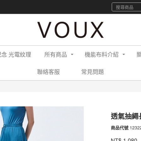
念 光電紋理
所有商品
機能布料介紹
聯絡客服
常見問題
】
透氣抽繩
商品代號
1232
12322
2340
品牌
VOU
NT$
1,080