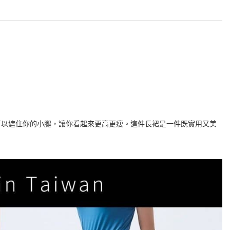
可以遮住你的小腿，讓你看起來更高更瘦。這件長裙是一件既實用又美