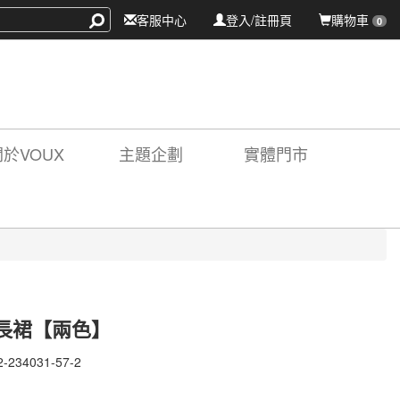
客服中心
登入/註冊頁
購物車
0
關於VOUX
主題企劃
實體門市
長裙【兩色】
2-234031-57-2
-
31-
X