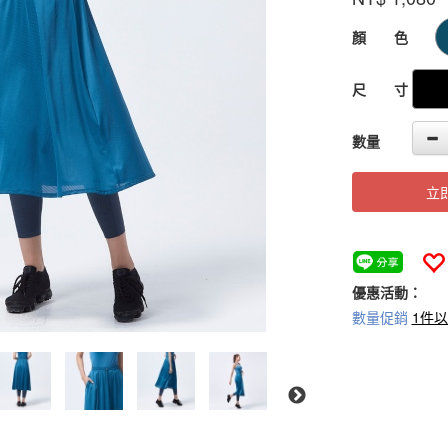
57-
2
GOODS000000
顏 色
尺 寸
數量
立
優惠活動：
數量促銷
1件以