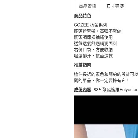
商品資訊
尺寸建議
商品特色
COZEE 抗菌系列
腰頭鬆緊帶，高彈不緊繃
腰頭調節扣抽繩使用
透氣透氣舒適網洞面料
右側口袋，方便收納
吸濕排汗，抗菌速乾
推薦指南
這件長裙的素色和簡約的設計可
觀的單品，你一定要擁有它！
成份內容
: 88%聚酯纖維Polyeste