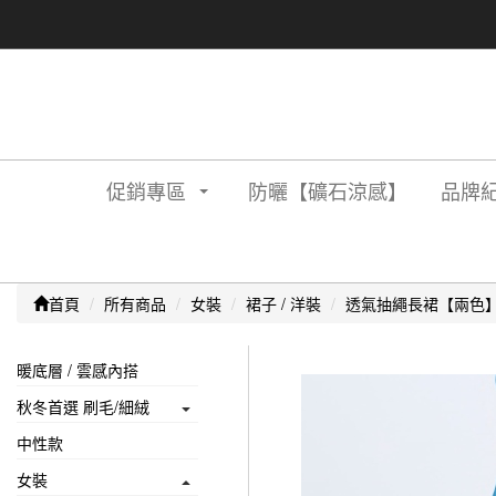
促銷專區
防曬【礦石涼感】
品牌紀
首頁
所有商品
女裝
裙子 / 洋裝
透氣抽繩長裙【兩色
暖底層 / 雲感內搭
秋冬首選 刷毛/細絨
中性款
女裝