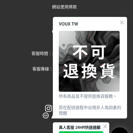
網站使用條款
VOUX TW
Contact us
留言給客服
客服時間：週一到週五 09:00-17:00
(例假日除外)
客服專線：02-2791-1602 分機
553
所有商品皆不提供退換貨服務。
若在配送過程中出現非人為因素的
問題
請於7天鑑賞期內
真人客服 24HR快速通關
透過【 聯絡客服 / 客服中心 】申