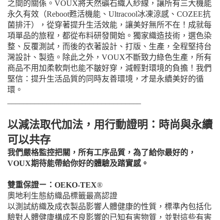
之間的關係。VOUX將天然礦石織入紗線，讓所有三大機能
永久有效（Reboot甦活機能、Ultracool冰凍涼感、COZEE抗
菌排汗），從穿著提升生活效能，讓美好無所不在！成就每
項單品的旅程，都從布料研發開始。獨家織造技術，選色染
整、反覆測試，而後的衣著設計、打版、生產，全程堅持台
灣設計、製造。除此之外，VOUX不斷致力綠色生產，所有
商品不用加柔軟劑也能不皺好穿，減輕對環境的負擔！我們
堅信：提升生活品質的同時友善環境，才是永續美好的循
環。
__________________________________
以減法取代加法，用行動證明：時尚與永續
可以共存
我們嚴格監控把關，所有工序品質，為了給你最好的，
VOUX期待能帶給你好的體驗及踏實感。
雙重保證ㄧ：OEKO-TEX
®
奧地利生態紡織品標籤最高認證
以測試紡織及成衣製品影響人體健康的性質，標準內包括化
驗對人體健康構成不良影響的已知有害物質，並對這些有害