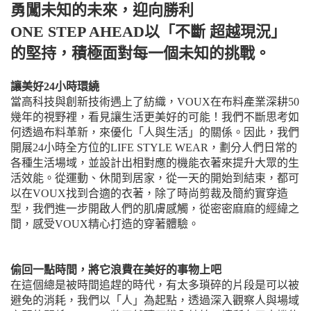
勇闖未知的未來，迎向勝利
ONE STEP AHEAD以「不斷 超越現況」
的堅持，積極面對每一個未知的挑戰。
讓美好24小時環繞
當高科技與創新技術遇上了紡織，VOUX在布料產業深耕50
幾年的視野裡，看見讓生活更美好的可能！我們不斷思考如
何透過布料革新，來優化「人與生活」的關係。因此，我們
開展24小時全方位的LIFE STYLE WEAR，劃分人們日常的
各種生活場域，並設計出相對應的機能衣著來提升大眾的生
活效能。從運動、休閒到居家，從一天的開始到結束，都可
以在VOUX找到合適的衣著，除了時尚剪裁及簡約實穿造
型，我們進一步開啟人們的肌膚感觸，從密密麻麻的經緯之
間，感受VOUX精心打造的穿著體驗。
偷回一點時間，將它浪費在美好的事物上吧
在這個總是被時間追趕的時代，有太多瑣碎的片段是可以被
避免的消耗，我們以「人」為起點，透過深入觀察人與場域