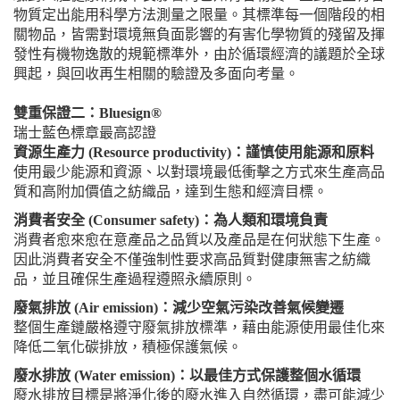
物質定出能用科學方法測量之限量。其標準每一個階段的相
關物品，皆需對環境無負面影響的有害化學物質的殘留及揮
發性有機物逸散的規範標準外，由於循環經濟的議題於全球
興起，與回收再生相關的驗證及多面向考量。
雙重保證二：Bluesign®
瑞士藍色標章最高認證
資源生產力 (Resource productivity)：謹慎使用能源和原料
使用最少能源和資源、以對環境最低衝擊之方式來生產高品
質和高附加價值之紡織品，達到生態和經濟目標。
消費者安全 (Consumer safety)：為人類和環境負責
消費者愈來愈在意產品之品質以及產品是在何狀態下生產。
因此消費者安全不僅強制性要求高品質對健康無害之紡織
品，並且確保生產過程遵照永續原則。
廢氣排放 (Air emission)：減少空氣污染改善氣候變遷
整個生產鏈嚴格遵守廢氣排放標準，藉由能源使用最佳化來
降低二氧化碳排放，積極保護氣候。
廢水排放 (Water emission)：以最佳方式保護整個水循環
廢水排放目標是將淨化後的廢水進入自然循環，盡可能減少