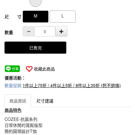
M
L
尺 寸
數量
已售完
收藏此商品
優惠活動：
數量促銷
1件以上75折 / 4件以上5折 / 8件以上35折 (恕不退換)
商品資訊
尺寸建議
商品特色
COZEE-抗菌系列
日常休閒的寬鬆版型
簡約圓領設計T恤