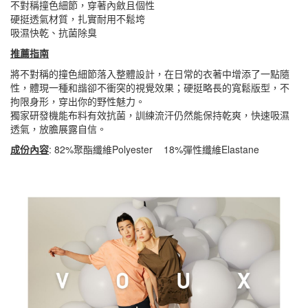
不對稱撞色細節，穿著內斂且個性
硬挺透氣材質，扎實耐用不鬆垮
吸濕快乾、抗菌除臭
推薦指南
將不對稱的撞色細節落入整體設計，在日常的衣著中增添了一點隨
性，體現一種和諧卻不衝突的視覺效果；硬挺略長的寬鬆版型，不
拘限身形，穿出你的野性魅力。
獨家研發機能布料有效抗菌，訓練流汗仍然能保持乾爽，快速吸濕
透氣，放膽展露自信。
成份內容
: 82%聚酯纖維Polyester 18%彈性纖維Elastane