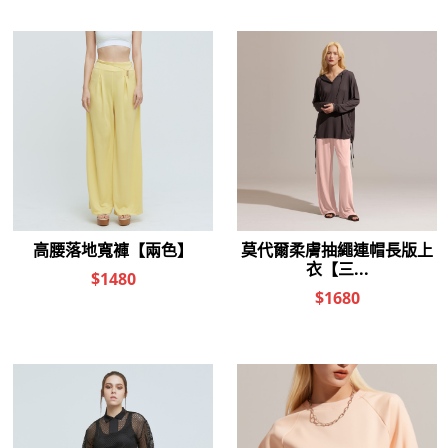
修身俐落九分褲【兩色】
NT$ 1,880