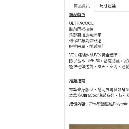
商品資訊
尺寸建議
商品特色
ULTRACOOL
胸前門襟拉鍊
背部剪接透氣網布
環保紗線高彈舒適
吸排除臭、觸感極佳
VOUX防曬抗UV的黃金標準：
除了基本 UPF 50+ 基礎防護，實
極致輕薄透氣，陰天、室內、通勤
推薦指南
標準修身版型，幫助展現良好身
本款為UltraCool涼感系列
成份內容
: 77%聚酯纖維Polyest