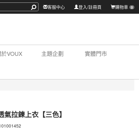
客服中心
登入/註冊頁
購物車
0
關於VOUX
主題企劃
實體門市
透氣拉鍊上衣【三色】
101001452
101001452
X