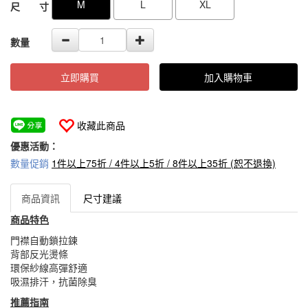
M
L
XL
尺 寸
數量
立即購買
加入購物車
收藏此商品
優惠活動：
數量促銷
1件以上75折 / 4件以上5折 / 8件以上35折 (恕不退換)
商品資訊
尺寸建議
商品特色
門襟自動鎖拉鍊
背部反光燙條
環保紗線高彈舒適
吸濕排汗，抗菌除臭
推薦指南