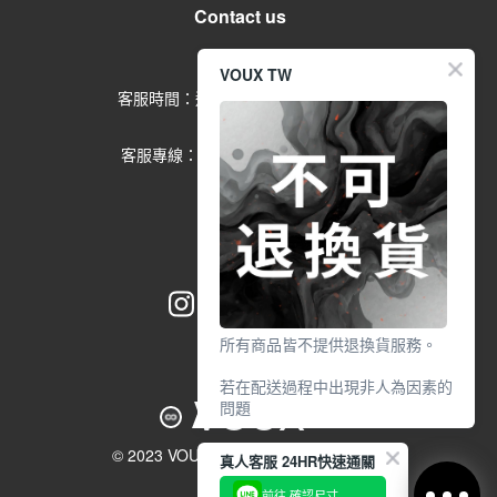
Contact us
留言給客服
VOUX TW
客服時間：週一到週五 09:00-17:00
(例假日除外)
客服專線：02-2791-1602 分機
553
所有商品皆不提供退換貨服務。
若在配送過程中出現非人為因素的
VOUX
問題
請於7天鑑賞期內
© 2023 VOUX Co. All Rights Reserved.
真人客服 24HR快速通關
透過【 聯絡客服 / 客服中心 】申
請，並提供相關照片作為證明。
前往 確認尺寸