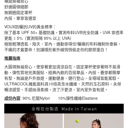
裸感無袖背心
舒適圓領細節
無鋼圈固定罩杯
內搭、單穿皆適宜
VOUX防曬抗UV的黃金標準：
除了基本 UPF 50+ 基礎防護，實測布料UVB完全防護，UVA 穿透率
更能 ≤ 5%（實測阻隔 95% 以上 UVA）
極致輕薄透氣，陰天、室內、通勤穿得住!曬痛的布料機制你會躲，
不痛的才最要命！別讓隱形紫外線悄悄偷走你的膠原蛋白！
推薦指南
大圓領無袖背心，使穿著更加清涼自在，固定罩杯使穿著時不易滑
動，彈性質地完美服貼，經典內斂的百搭單品，內搭、疊穿都簡單
有型，無論是戶外旅遊、運動健身、健行登山，全場域皆能駕馭。
ULTRACOOL機能面料具10倍高含水纖維，天然的玉石原料，永保
暢涼感受，手感絲滑柔順，流了汗更涼，室內室外皆有感。
成份內容
: 90% 尼龍Nylon 10%彈性纖維Elastane