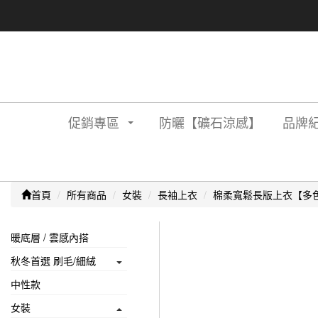
促銷專區
防曬【礦石涼感】
品牌紀
首頁
所有商品
女裝
長袖上衣
棉柔寬鬆長版上衣【多
暖底層 / 雲感內搭
秋冬首選 刷毛/細絨
中性款
女裝