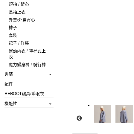
短袖 / 背心
長袖上衣
外套/外穿背心
褲子
套裝
裙子 / 洋裝
運動內衣 / 罩杯式上
衣
魔力緊身褲 / 騎行褲
男裝
配件
REBOOT寢具/瞬眠衣
機能性