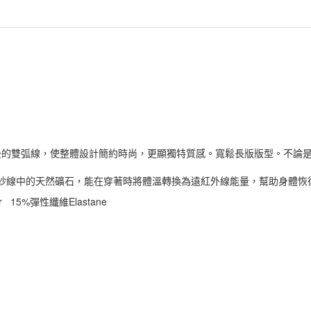
後的雙弧線，使整體設計簡約時尚，更顯獨特質感。寬鬆長版版型。不論是
。
在紗線中的天然礦石，能在穿著時將體溫轉換為遠紅外線能量，幫助身體恢
er 15%彈性纖維Elastane