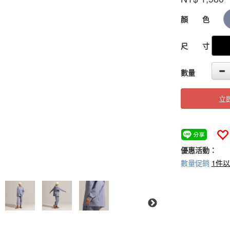
55-
1
GOODS000000
顏 色
尺 寸
數量
立
優惠活動：
數量促銷
1件以