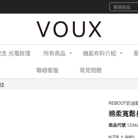
念 光電紋理
所有商品
機能布料介紹
聯絡客服
常見問題
色】
REBOOT奶油
棉柔寬鬆
商品代號
1234
12342
2140
品牌
VOU
NT$
1,980