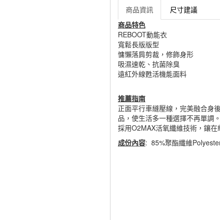
商品資訊
尺寸建議
商品特色
REBOOT動能衣
寬鬆長版版型
慵懶落肩剪裁，修飾身形
吸濕速乾、抗菌除臭
遠紅外線甦活機能面料
推薦指南
正面平行車縫壓線，完美融合身
品，使生活多一種選擇不再單調
採用O2MAX活氧纖維技術，鑲
成份內容
: 85%聚酯纖維Polyest