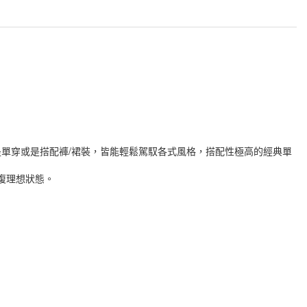
單穿或是搭配褲/裙裝，皆能輕鬆駕馭各式風格，搭配性極高的經典單
復理想狀態。