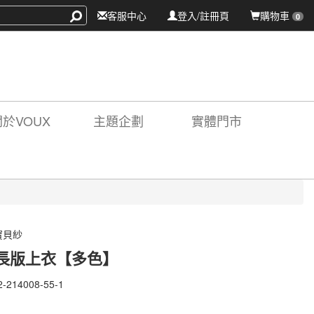
客服中心
登入/註冊頁
購物車
0
關於VOUX
主題企劃
實體門市
寶貝紗
長版上衣【多色】
2-214008-55-1
-
08-
X