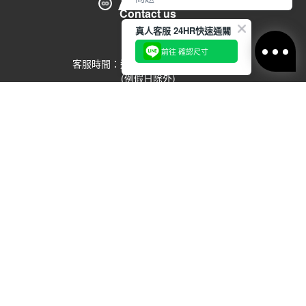
Contact us
請於7天鑑賞期內
真人客服 24HR快速通關
透過【 聯絡客服 / 客服中心 】申
留言給客服
請，並提供相關照片作為證明。
前往 確認尺寸
客服時間：週一到週五 09:00-17:00
商品需保持全新、未下水、未穿
(例假日除外)
著、未剪標、包裝完整，經確認
客服專線：02-2791-1602 分機
553
後，客服將協助後續處理。
【聯絡客服/客服中心】
https://www.voux.com.tw/contact-
us.ftl
VOUX
© 2023 VOUX Co. All Rights Reserved.