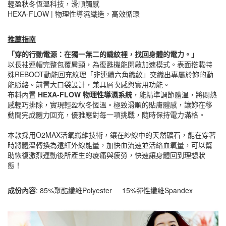
輕盈秋冬恆溫科技，滑順觸感
HEXA-FLOW | 物理性導濕織造，高效循環
推薦指南
「穿的行動電源：在獨一無二的織紋裡，找回身體的電力。」
以長袖連帽完整包覆肩頸，為復甦機能開啟加速模式。表面搭載特
殊REBOOT動能回充紋理「非連續六角織紋」交織出專屬於妳的動
能脈絡。前置大口袋設計，兼具層次感與實用功能。
布料內置
HEXA-FLOW 物理性導濕系統
，能精準調節體溫，將悶熱
感輕巧排除，實現輕盈秋冬恆溫。極致滑順的貼膚體感，讓妳在移
動間完成體力回充，優雅應對每一項挑戰，隨時保持電力滿格。
本款採用O2MAX活氧纖維技術，鑲在紗線中的天然礦石，能在穿著
時將體溫轉換為遠紅外線能量，加快血流速並活絡血氧量，可以幫
助恢復激烈運動後所產生的痠痛與疲勞，快速讓身體回到理想狀
態！
成份內容
: 85%聚酯纖維Polyester 15%彈性纖維Spandex