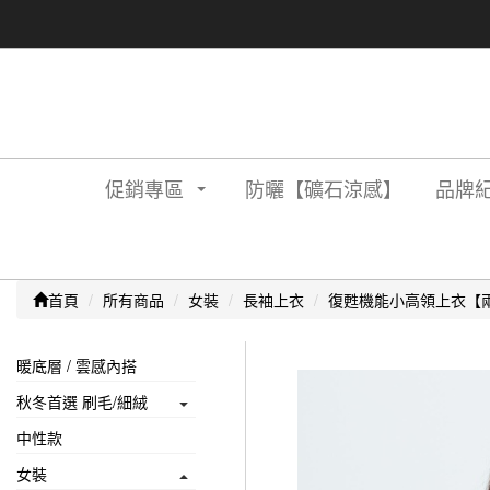
促銷專區
防曬【礦石涼感】
品牌紀
首頁
所有商品
女裝
長袖上衣
復甦機能小高領上衣【
暖底層 / 雲感內搭
秋冬首選 刷毛/細絨
中性款
女裝