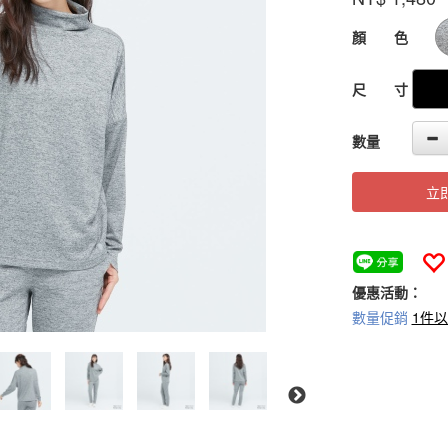
GOODS000000
顏 色
尺 寸
數量
立
優惠活動：
數量促銷
1件以