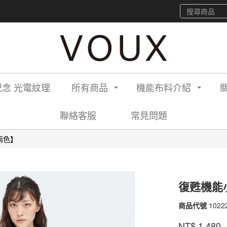
念 光電紋理
所有商品
機能布料介紹
聯絡客服
常見問題
兩色】
復甦機能
商品代號
1022
1022
品牌
VOU
NT$
1,480