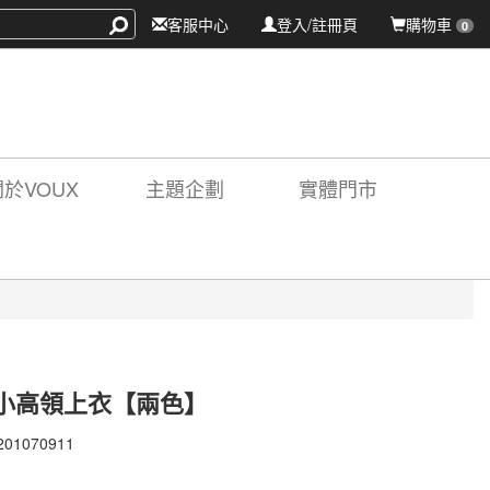
客服中心
登入/註冊頁
購物車
0
關於VOUX
主題企劃
實體門市
小高領上衣【兩色】
201070911
201070911
X