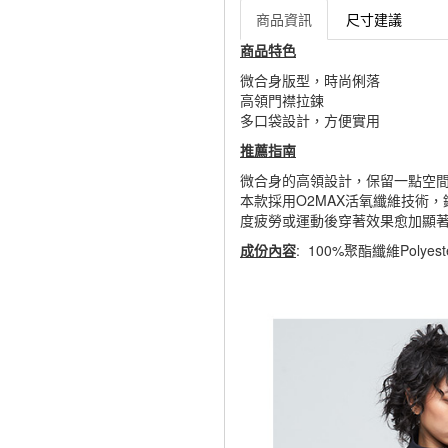
商品資訊
尺寸建議
商品特色
微合身版型，時尚俐落
高領門襟拉鍊
多口袋設計，方便實用
推薦指南
微合身的高領設計，保留一點空
本款採用O2MAX活氧纖維技術
度疲勞或運動後穿著效果愈加顯
成份內容
: 100%聚酯纖維Polyes