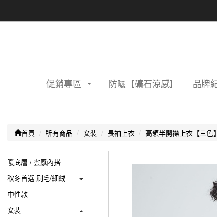
促銷專區
防曬【礦石涼感】
品牌紀
首頁
所有商品
女裝
長袖上衣
高領半開襟上衣【三色
暖底層 / 雲感內搭
秋冬首選 刷毛/細絨
中性款
女裝