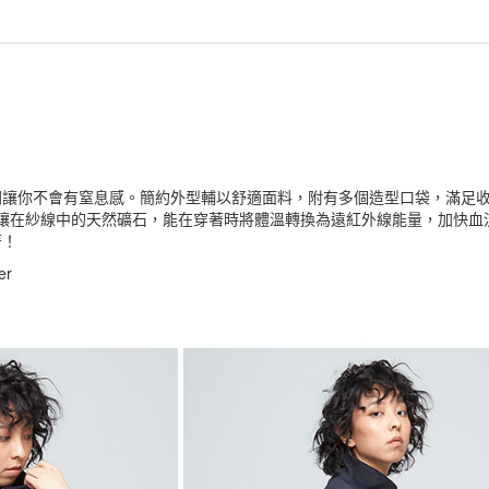
間讓你不會有窒息感。簡約外型輔以舒適面料，附有多個造型口袋，滿足
，鑲在紗線中的天然礦石，能在穿著時將體溫轉換為遠紅外線能量，加快
著！
ter