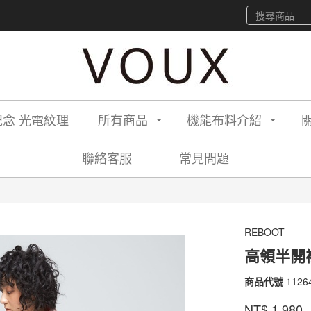
念 光電紋理
所有商品
機能布料介紹
聯絡客服
常見問題
】
REBOOT
高領半開
商品代號
1126
1126
品牌
VOU
NT$
1,980