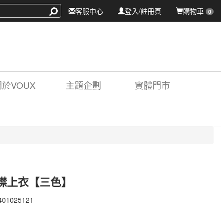
客服中心
登入/註冊頁
購物車
0
關於VOUX
主題企劃
實體門市
襟上衣【三色】
401025121
401025121
X