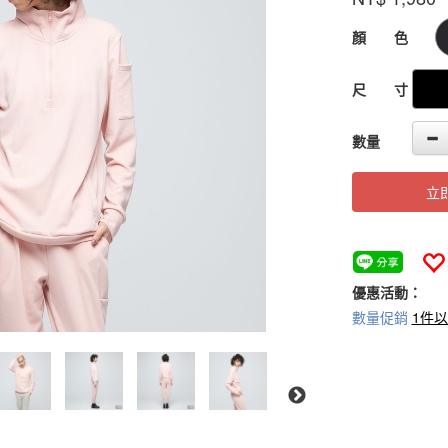
GOODS000000
顏 色
尺 寸
數量
立
優惠活動：
數量促銷
1件以