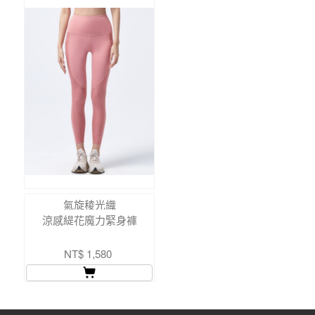
氣旋稜光織
涼感緹花魔力緊身褲
NT$ 1,580