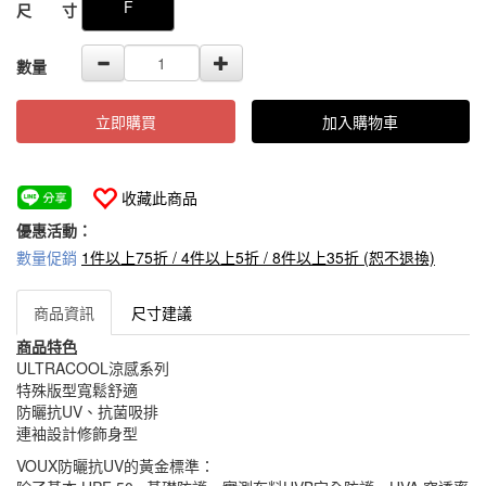
F
尺 寸
數量
立即購買
加入購物車
收藏此商品
優惠活動：
數量促銷
1件以上75折 / 4件以上5折 / 8件以上35折 (恕不退換)
商品資訊
尺寸建議
商品特色
ULTRACOOL涼感系列
特殊版型寬鬆舒適
防曬抗UV、抗菌吸排
連袖設計修飾身型
VOUX防曬抗UV的黃金標準：