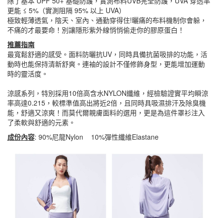
除了基本 UPF 50+ 基礎防護，實測布料UVB完全防護，UVA 穿透率
更能 ≤ 5%（實測阻隔 95% 以上 UVA）
極致輕薄透氣，陰天、室內、通勤穿得住!曬痛的布料機制你會躲，
不痛的才最要命！別讓隱形紫外線悄悄偷走你的膠原蛋白！
推薦指南
最寬鬆舒適的感受。面料防曬抗UV，同時具備抗菌吸排的功能，活
動時也能保持清新舒爽。連袖的設計不僅修飾身型，更能增加運動
時的靈活度。
涼感系列，特別採用10倍高含水NYLON纖維，經檢驗證實平均瞬涼
率高達0.215，較標準值高出將近2倍，且同時具吸濕排汗及除臭機
能，舒適又涼爽！而莫代爾親膚面料的選用，更是為這件罩衫注入
了柔軟與舒適的元素。
成份內容
: 90%尼龍Nylon 10%彈性纖維Elastane