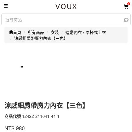
0
首頁
所有商品
女裝
運動內衣 / 罩杯式上衣
涼感細肩帶魔力內衣【三色】
涼感細肩帶魔力內衣【三色】
商品代號
12422-211041-44-1
12422-
211041-
品牌
VOUX
NT$
980
44-