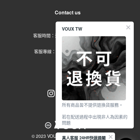
Contact us
留言給客服
VOUX TW
客服時間：週一到週五 09:00-17:00
(例假日除外)
客服專線：02-2791-1602 分機
553
所有商品皆不提供退換貨服務。
若在配送過程中出現非人為因素的
VOUX
問題
請於7天鑑賞期內
© 2023 VOUX Co. All Rights Reserved.
真人客服 24HR快速通關