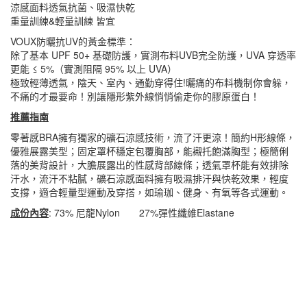
涼感面料透氣抗菌、吸濕快乾
重量訓練&輕量訓練 皆宜
VOUX防曬抗UV的黃金標準：
除了基本 UPF 50+ 基礎防護，實測布料UVB完全防護，UVA 穿透率
更能 ≤ 5%（實測阻隔 95% 以上 UVA）
極致輕薄透氣，陰天、室內、通勤穿得住!曬痛的布料機制你會躲，
不痛的才最要命！別讓隱形紫外線悄悄偷走你的膠原蛋白！
推薦指南
零著感BRA擁有獨家的礦石涼感技術，流了汗更涼！簡約H形線條，
優雅展露美型；固定罩杯穩定包覆胸部，能襯托飽滿胸型；極簡俐
落的美背設計，大膽展露出的性感背部線條；透氣罩杯能有效排除
汗水，流汗不粘膩，礦石涼感面料擁有吸濕排汗與快乾效果，輕度
支撐，適合輕量型運動及穿搭，如瑜珈、健身、有氧等各式運動。
成份內容
: 73% 尼龍Nylon 27%彈性纖維Elastane