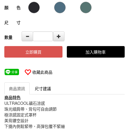
1
GOODS000000000000000105323
GOODS00000000000000010532
顏 色
尺 寸
數量
立即購買
加入購物車
收藏此商品
商品資訊
尺寸建議
商品特色
ULTRACOOL礦石涼感
珠光細肩帶、背勾可自由調節
極涼感固定式罩杯
美背鏤空設計
下擺內側鬆緊帶、高彈包覆不緊繃