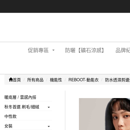
促銷專區
防曬【礦石涼感】
品牌紀
首頁
所有商品
機能性
REBOOT-動能衣
防水透濕剪邊
暖底層 / 雲感內搭
秋冬首選 刷毛/細絨
中性款
女裝