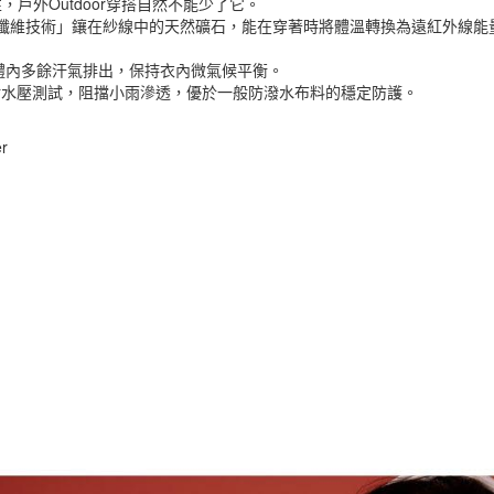
戶外Outdoor穿搭自然不能少了它。
氧纖維技術」鑲在紗線中的天然礦石，能在穿著時將體溫轉換為遠紅外線
體內多餘汗氣排出，保持衣內微氣候平衡。
耐水壓測試，阻擋小雨滲透，優於一般防潑水布料的穩定防護。
r