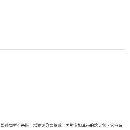
使整體闊型不呆版，增添幾分奢華感。面對突如其來的壞天氣，它擁有