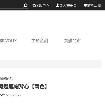
客服中心
登入/註冊頁
購物車
0
關於VOUX
主題企劃
實體門市
 保暖刷毛
剪邊連帽背心【兩色】
2-215036-55-2
-
36-
X