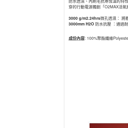
防水透濕、內刷毛抗寒恆溫的特性，
穿的行動電源獨創「O2MAX活
3000 g/m2.24hrs
微孔透濕： 將
3000mm H2O
防水抗壓 ：通過
成份內容
: 100%聚酯纖維Polyeste