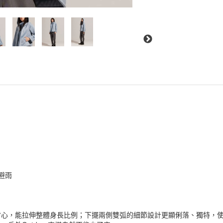
風避雨
背心，能拉伸整體身長比例；下擺兩側雙弧的細節設計更顯俐落、獨特，