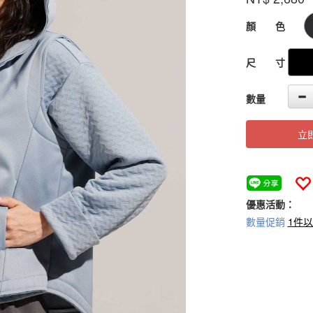
55-
2
GOODS000000
顏 色
尺 寸
數量
立
優惠活動：
數量促銷
1件以