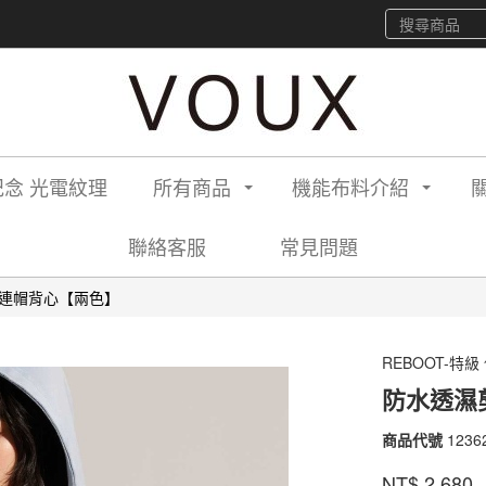
念 光電紋理
所有商品
機能布料介紹
聯絡客服
常見問題
連帽背心【兩色】
REBOOT-特級
防水透濕
商品代號
1236
12362
2150
品牌
VOU
NT$
2,680