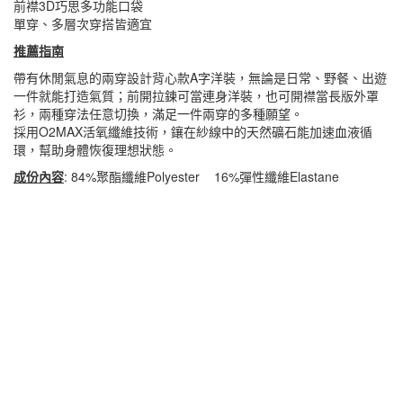
前襟3D巧思多功能口袋
單穿、多層次穿搭皆適宜
推薦指南
帶有休閒氣息的兩穿設計背心款A字洋裝，無論是日常、野餐、出遊
一件就能打造氣質；前開拉鍊可當連身洋裝，也可開襟當長版外罩
衫，兩種穿法任意切換，滿足一件兩穿的多種願望。
採用O2MAX活氧纖維技術，鑲在紗線中的天然礦石能加速血液循
環，幫助身體恢復理想狀態。
成份內容
: 84%聚酯纖維Polyester 16%彈性纖維Elastane