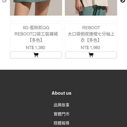
6D-蜜桃肌QQ
REBOOT
REBOOT口袋工裝褲裙
大口袋側衩連帽七分袖上
立
【多色】
衣【多色】
NT$ 1,380
NT$ 1,980
About us
品牌故事
實體門市
媒體報導