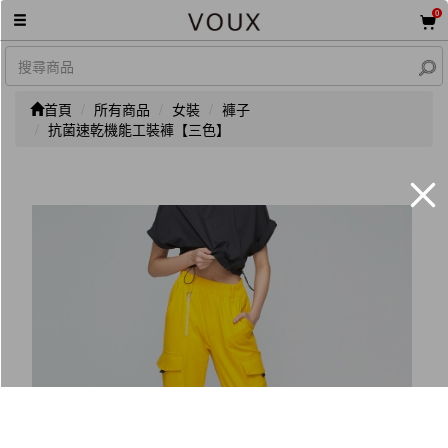
0
首頁
所有商品
女裝
褲子
抗菌速乾機能工裝褲【三色】